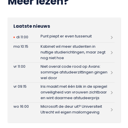
Meer lezen?
Laatste nieuws
Punt piept er even tussenuit
di 11:00
ma 10:15
Kabinet wil meer studenten in
nuttige studierichtingen, maar zegt
nog niet hoe
vr 11:00
Niet overal code rood op Avans:
sommige afstudeerzittingen gingen
wel door
vr 09:15
Iris maakt met één blik in de spiegel
onveiligheid van vrouwen zichtbaar
en wint daarmee afstudeerprijs
wo 16:00
Microsoft de deur uit? Universiteit
Utrecht wil eigen mailomgeving