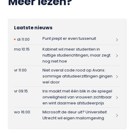
Meer lezen?
Laatste nieuws
Punt piept er even tussenuit
di 11:00
ma 10:15
Kabinet wil meer studenten in
nuttige studierichtingen, maar zegt
nog niet hoe
vr 11:00
Niet overal code rood op Avans:
sommige afstudeerzittingen gingen
wel door
vr 09:15
Iris maakt met één blik in de spiegel
onveiligheid van vrouwen zichtbaar
en wint daarmee afstudeerprijs
wo 16:00
Microsoft de deur uit? Universiteit
Utrecht wil eigen mailomgeving