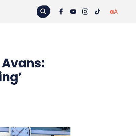
a
A
j Avans:
ing’