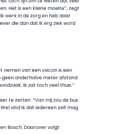
het toch fijn om te weten dat veel
n. Het is een kleine moeite’’, zegt
 ik werk in de zorg en heb daar
ever die dan dat ik erg ziek word
 Het nemen van een vaccin is een
nnen geen anderhalve meter afstand
oodzaak. Ik zat toch veel thuis.’’
 te zetten. ‘’Van mij zou de bus
Wel vind ik dat iedereen zelf mag
Den Bosch. Daarover volgt