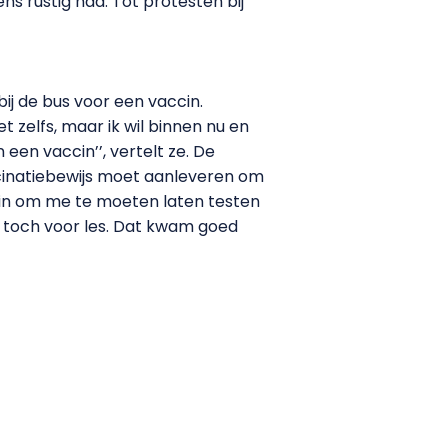
s rustig had. Tot protesten bij
j de bus voor een vaccin.
et zelfs, maar ik wil binnen nu en
een vaccin’’, vertelt ze. De
ccinatiebewijs moet aanleveren om
 zin om me te moeten laten testen
ag toch voor les. Dat kwam goed