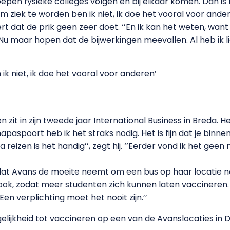
oepen fysieke colleges volgen en bij elkaar komen. Dan is 
ziek te worden ben ik niet, ik doe het vooral voor andere
t dat de prik geen zeer doet. ‘’En ik kan het weten, want
Nu maar hopen dat de bijwerkingen meevallen. Al heb ik li
ik niet, ik doe het vooral voor anderen’
n zit in zijn tweede jaar International Business in Breda.
napaspoort heb ik het straks nodig. Het is fijn dat je bi
reizen is het handig’’, zegt hij. ‘’Eerder vond ik het geen n
t Avans de moeite neemt om een bus op haar locatie neer
ok, zodat meer studenten zich kunnen laten vaccineren. 
n verplichting moet het nooit zijn.’’
lijkheid tot vaccineren op een van de Avanslocaties in 