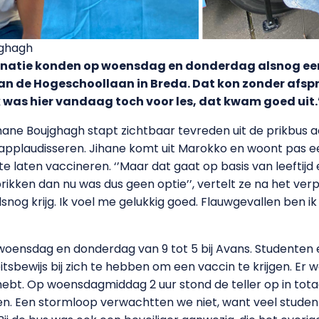
jghagh
atie konden op woensdag en donderdag alsnog een p
aan de Hogeschoollaan in Breda. Dat kon zonder afsp
 was hier vandaag toch voor les, dat kwam goed uit.
hane Boujghagh stapt zichtbaar tevreden uit de prikbus 
applaudisseren. Jihane komt uit Marokko en woont pas e
 laten vaccineren. ‘’Maar dat gaat op basis van leeftijd 
ikken dan nu was dus geen optie’’, vertelt ze na het ver
alsnog krijg. Ik voel me gelukkig goed. Flauwgevallen ben ik 
woensdag en donderdag van 9 tot 5 bij Avans. Studenten
itsbewijs bij zich te hebben om een vaccin te krijgen. Er w
ebt. Op woensdagmiddag 2 uur stond de teller op in totaal
. Een stormloop verwachtten we niet, want veel studenten