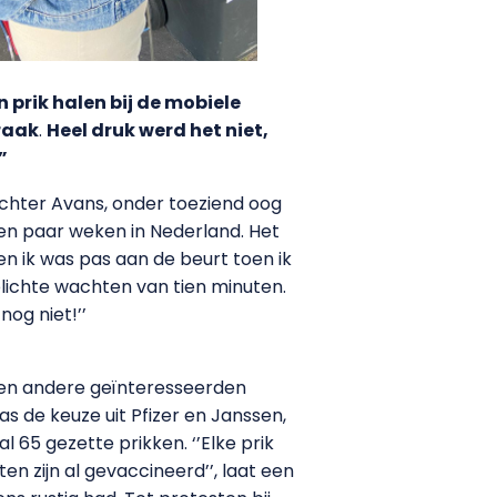
rik halen bij de mobiele
raak
.
Heel druk werd het niet,
”
achter Avans, onder toeziend oog
en paar weken in Nederland. Het
en ik was pas aan de beurt toen ik
plichte wachten van tien minuten.
nog niet!’’
 en andere geïnteresseerden
as de keuze uit Pfizer en Janssen,
 65 gezette prikken. ‘’Elke prik
 zijn al gevaccineerd’’, laat een