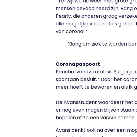
‘’Terwijl we nu weer met grote gr
mensen gevaccineerd zijn. Bang om 
Pearly, die anderen graag verzeker
alle mogelijke vaccinaties gehad. 
van corona!’’
‘Bang om ziek te worden ben 
Coronapaspoort
Pencho Ivanov komt uit Bulgarije e
spontaan besluit. ‘’Door het coro
meer hoeft te bewaren en als ik ga 
De Avansstudent waardeert het da
er nog even mogen blijven staan o
bepalen of ze een vaccin nemen. Ee
Avans denkt ook na over een moge