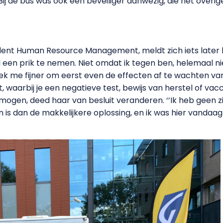
de bus was ook een beveiliger aanwezig, die het overigen
ent Human Resource Management, meldt zich iets later bi
 al een prik te nemen. Niet omdat ik tegen ben, helemaal ni
k me fijner om eerst even de effecten af te wachten van 
 waarbij je een negatieve test, bewijs van herstel of va
 mogen, deed haar van besluit veranderen. ‘’Ik heb geen
in is dan de makkelijkere oplossing, en ik was hier vanda