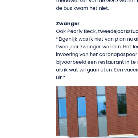
medewerker van de GGD weten. Bij 
de bus kwam het niet.
Zwanger
Ook Pearly Beck, tweedejaarsstud
‘’Eigenlijk was ik niet van plan nu
twee jaar zwanger worden. Het lee
invoering van het coronapaspoort,
bijvoorbeeld een restaurant in te
als ik wat wil gaan eten. Een vacc
uit.’’