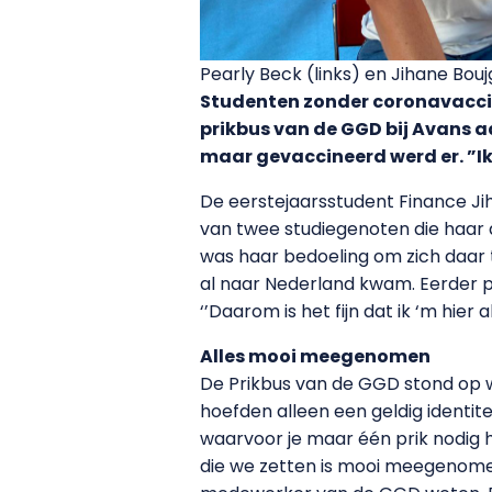
Pearly Beck (links) en Jihane Bou
Studenten zonder coronavaccin
prikbus van de GGD bij Avans 
maar gevaccineerd werd er. ”Ik
De eerstejaarsstudent Finance Ji
van twee studiegenoten die haar 
was haar bedoeling om zich daar te
al naar Nederland kwam. Eerder pr
‘’Daarom is het fijn dat ik ‘m hier 
Alles mooi meegenomen
De Prikbus van de GGD stond op 
hoefden alleen een geldig identite
waarvoor je maar één prik nodig h
die we zetten is mooi meegenomen