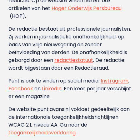
redactie. Op de website vinden lezers ook
artikelen van het
Hoger Onderwijs Persbureau
(HOP).
De redactie bestaat uit professionele journalisten.
Zij werken in journalistieke onafhankelijkheid, op
basis van vrije nieuwsgaring en zonder
beïnvloeding van derden. De onafhankelijkheid is
geborgd door een
redactiestatuut
. De redactie
wordt bijgestaan door een Redactieraad.
Punt is ook te vinden op social media:
Instragram
,
Facebook
en
LinkedIn
. Een keer per jaar verschijnt
er een magazine.
De website punt.avans.nl voldoet gedeeltelijk aan
de internationale toegankelijkheidsrichtlijnen
WCAG 2.1, niveau AA. Ga naar de
toegankelijkheidsverklaring
.