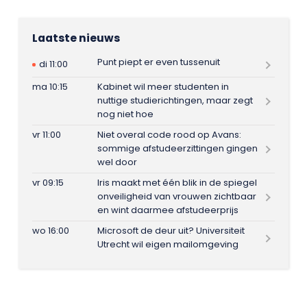
Laatste nieuws
Punt piept er even tussenuit
di 11:00
ma 10:15
Kabinet wil meer studenten in
nuttige studierichtingen, maar zegt
nog niet hoe
vr 11:00
Niet overal code rood op Avans:
sommige afstudeerzittingen gingen
wel door
vr 09:15
Iris maakt met één blik in de spiegel
onveiligheid van vrouwen zichtbaar
en wint daarmee afstudeerprijs
wo 16:00
Microsoft de deur uit? Universiteit
Utrecht wil eigen mailomgeving