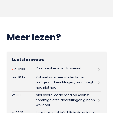
Meer lezen?
Laatste nieuws
Punt piept er even tussenuit
di 11:00
ma 10:15
Kabinet wil meer studenten in
nuttige studierichtingen, maar zegt
nog niet hoe
vr 11:00
Niet overal code rood op Avans:
sommige afstudeerzittingen gingen
wel door
vr 09:15
Iris maakt met één blik in de spiegel