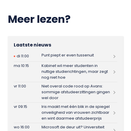
Meer lezen?
Laatste nieuws
Punt piept er even tussenuit
di 11:00
ma 10:15
Kabinet wil meer studenten in
nuttige studierichtingen, maar zegt
nog niet hoe
vr 11:00
Niet overal code rood op Avans:
sommige afstudeerzittingen gingen
wel door
vr 09:15
Iris maakt met één blik in de spiegel
onveiligheid van vrouwen zichtbaar
en wint daarmee afstudeerprijs
wo 16:00
Microsoft de deur uit? Universiteit