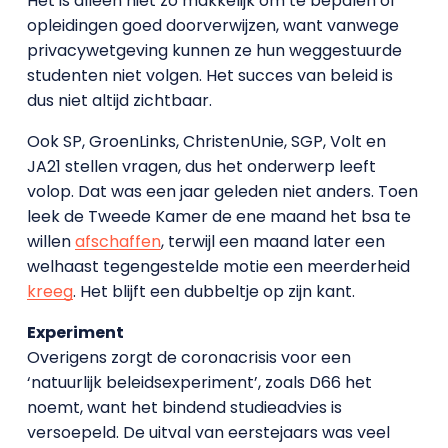
Het is alleen niet zo makkelijk om te bepalen of
opleidingen goed doorverwijzen, want vanwege
privacywetgeving kunnen ze hun weggestuurde
studenten niet volgen. Het succes van beleid is
dus niet altijd zichtbaar.
Ook SP, GroenLinks, ChristenUnie, SGP, Volt en
JA21 stellen vragen, dus het onderwerp leeft
volop. Dat was een jaar geleden niet anders. Toen
leek de Tweede Kamer de ene maand het bsa te
willen
afschaffen
, terwijl een maand later een
welhaast tegengestelde motie een meerderheid
kreeg
. Het blijft een dubbeltje op zijn kant.
Experiment
Overigens zorgt de coronacrisis voor een
‘natuurlijk beleidsexperiment’, zoals D66 het
noemt, want het bindend studieadvies is
versoepeld. De uitval van eerstejaars was veel