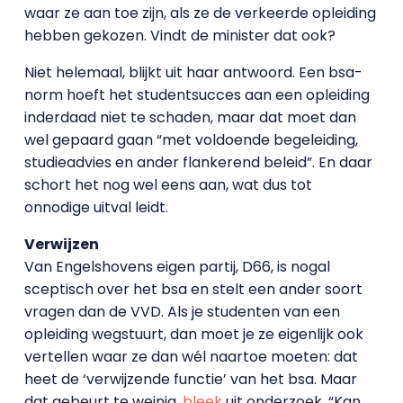
waar ze aan toe zijn, als ze de verkeerde opleiding
hebben gekozen. Vindt de minister dat ook?
Niet helemaal, blijkt uit haar antwoord. Een bsa-
norm hoeft het studentsucces aan een opleiding
inderdaad niet te schaden, maar dat moet dan
wel gepaard gaan “met voldoende begeleiding,
studieadvies en ander flankerend beleid”. En daar
schort het nog wel eens aan, wat dus tot
onnodige uitval leidt.
Verwijzen
Van Engelshovens eigen partij, D66, is nogal
sceptisch over het bsa en stelt een ander soort
vragen dan de VVD. Als je studenten van een
opleiding wegstuurt, dan moet je ze eigenlijk ook
vertellen waar ze dan wél naartoe moeten: dat
heet de ‘verwijzende functie’ van het bsa. Maar
dat gebeurt te weinig,
bleek
uit onderzoek. “Kan