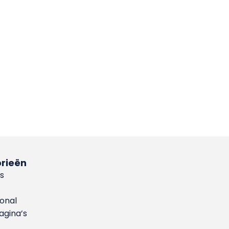
rieën
s
ional
gina’s