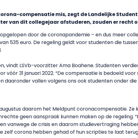
corona-compensatie mis, zegt de Landelijke Studen
ter van dit collegejaar afstuderen, zouden er recht 
 opgelopen door de coronapandemie – en dus meer colle
an 535 euro. De regeling geldt voor studenten die tusse
.
n, vindt LSVb-voorzitter Ama Boahene. Studenten verdie
or vóór 31 januari 2022. “De compensatie is bedoeld voor
daaronder vallen volgens ons ook studenten onder die i
augustus daarom het Meldpunt coronacompensatie. Ze k
onrechte geen aanspraak kunnen maken op de regeling. 
en vanwege de crisis en daarom studievertraging hebbe
e zelf corona hebben gehad of hun scripties te laat ter