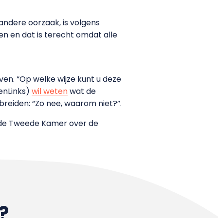
ndere oorzaak, is volgens
en en dat is terecht omdat alle
en. “Op welke wijze kunt u deze
oenLinks)
wil weten
wat de
breiden: “Zo nee, waarom niet?”.
 de Tweede Kamer over de
?