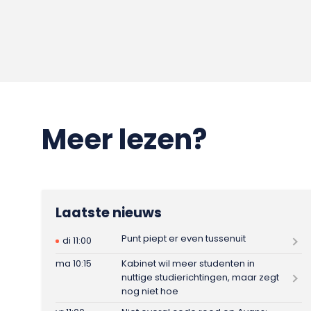
Meer lezen?
Laatste nieuws
Punt piept er even tussenuit
di 11:00
ma 10:15
Kabinet wil meer studenten in
nuttige studierichtingen, maar zegt
nog niet hoe