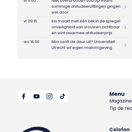
vr 11:00
Niet overal code rood op Avans:
sommige afstudeerzittingen gingen
wel door
vr 09:15
Iris maakt met één blik in de spiegel
onveiligheid van vrouwen zichtbaar
en wint daarmee afstudeerprijs
wo 16:00
Microsoft de deur uit? Universiteit
Utrecht wil eigen mailomgeving
Menu
Magazine
Tip de re
Colofon