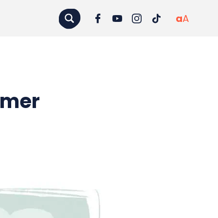
a
A
imer