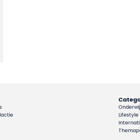
Catego
s
Onderwij
dactie
Lifestyle
Internat
Themapa