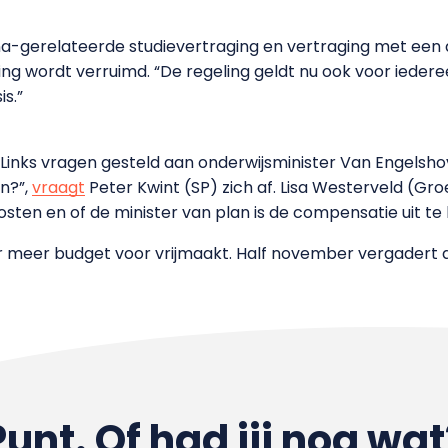
-gerelateerde studievertraging en vertraging met een a
ing wordt verruimd. “De regeling geldt nu ook voor iedere
s.”
inks vragen gesteld aan onderwijsminister Van Engelshov
n?”,
vraagt
Peter Kwint (SP) zich af. Lisa Westerveld (Gr
osten en of de minister van plan is de compensatie uit te 
r meer budget voor vrijmaakt. Half november vergadert
Punt. Of had jij nog wat