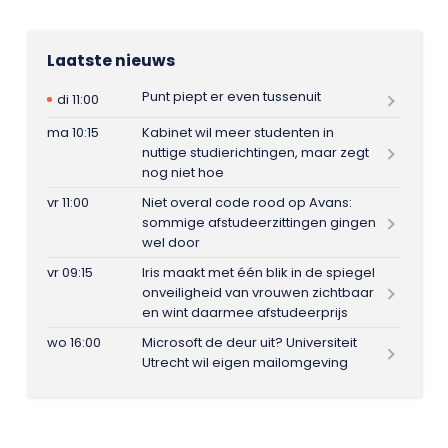
Laatste nieuws
Punt piept er even tussenuit
di 11:00
ma 10:15
Kabinet wil meer studenten in
nuttige studierichtingen, maar zegt
nog niet hoe
vr 11:00
Niet overal code rood op Avans:
sommige afstudeerzittingen gingen
wel door
vr 09:15
Iris maakt met één blik in de spiegel
onveiligheid van vrouwen zichtbaar
en wint daarmee afstudeerprijs
wo 16:00
Microsoft de deur uit? Universiteit
Utrecht wil eigen mailomgeving