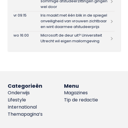
sommige afstudeerzittingen gingen
wel door
vr 09:15
Iris maakt met één blik in de spiegel
onveiligheid van vrouwen zichtbaar
en wint daarmee afstudeerprijs
wo 16:00
Microsoft de deur uit? Universiteit
Utrecht wil eigen mailomgeving
Categorieën
Menu
Onderwijs
Magazines
Lifestyle
Tip de redactie
International
Themapagina’s