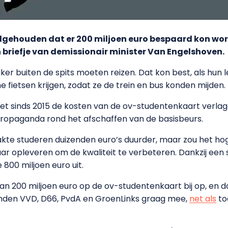
olgehouden dat er 200 miljoen euro bespaard kon wo
en briefje van demissionair minister Van Engelshoven.
 buiten de spits moeten reizen. Dat kon best, als hun l
 fietsen krijgen, zodat ze de trein en bus konden mijden.
et sinds 2015 de kosten van de ov-studentenkaart verlage
propaganda rond het afschaffen van de basisbeurs.
akte studeren duizenden euro’s duurder, maar zou het hog
ar opleveren om de kwaliteit te verbeteren. Dankzij een 
800 miljoen euro uit.
 van 200 miljoen euro op de ov-studentenkaart bij op, en
mden VVD, D66, PvdA en GroenLinks graag mee,
net als
to