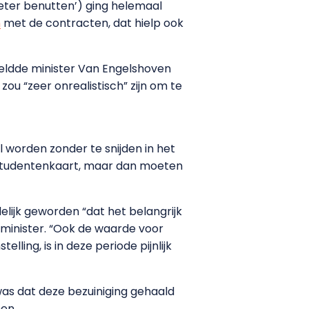
beter benutten’) ging helemaal
n
met de contracten, dat hielp ook
meldde minister Van Engelshoven
 zou “zeer onrealistisch” zijn om te
al worden zonder te snijden in het
v-studentenkaart, maar dan moeten
delijk geworden “dat het belangrijk
e minister. “Ook de waarde voor
ing, is in deze periode pijnlijk
 was dat deze bezuiniging gehaald
en.