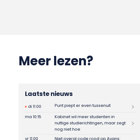
Meer lezen?
Laatste nieuws
Punt piept er even tussenuit
di 11:00
ma 10:15
Kabinet wil meer studenten in
nuttige studierichtingen, maar zegt
nog niet hoe
vr 11:00
Niet overal code rood op Avans: