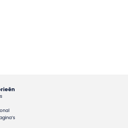
rieën
s
ional
gina’s