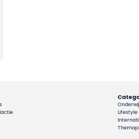
Catego
s
Onderwij
dactie
Lifestyle
Internat
Themapa