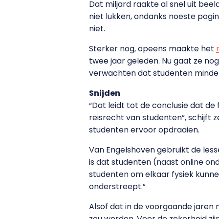
Dat miljard raakte al snel uit be
niet lukken, ondanks noeste pogi
niet.
Sterker nog, opeens maakte het
twee jaar geleden. Nu gaat ze no
verwachten dat studenten minder
Snijden
“Dat leidt tot de conclusie dat de
reisrecht van studenten”, schijf
studenten ervoor opdraaien.
Van Engelshoven gebruikt de lessen
is dat studenten (naast online ond
studenten om elkaar fysiek kunnen
onderstreept.”
Alsof dat in de voorgaande jaren n
zou worden. Voor de zekerheid zi