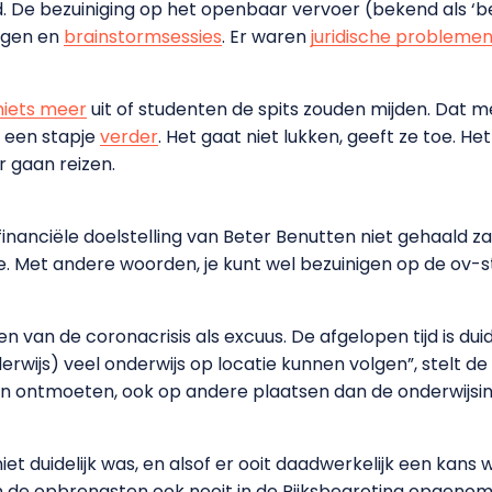
eld. De bezuiniging op het openbaar vervoer (bekend als ‘
ngen en
brainstormsessies
. Er waren
juridische probleme
niets meer
uit of studenten de spits zouden mijden. Dat 
g een stapje
verder
. Het gaat niet lukken, geeft ze toe. Het
 gaan reizen.
 financiële doelstelling van Beter Benutten niet gehaald z
t ze. Met andere woorden, je kunt wel bezuinigen op de o
 van de coronacrisis als excuus. De afgelopen tijd is dui
erwijs) veel onderwijs op locatie kunnen volgen”, stelt d
 ontmoeten, ook op andere plaatsen dan de onderwijsinstell
iet duidelijk was, en alsof er ooit daadwerkelijk een kans
jn de opbrengsten ook nooit in de Rijksbegroting opgenom