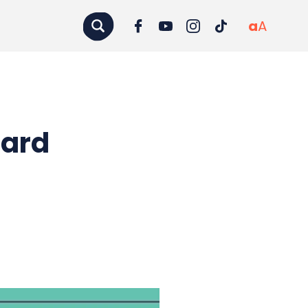
a
A
aard