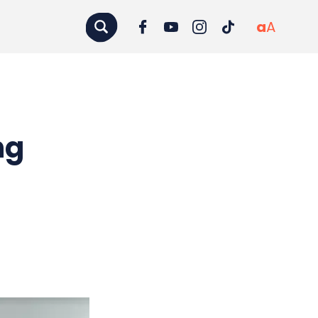
a
A
ng