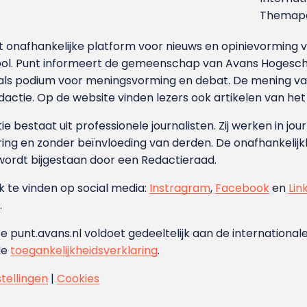
Themapa
et onafhankelijke platform voor nieuws en opinievormin
ool. Punt informeert de gemeenschap van Avans Hogesch
als podium voor meningsvorming en debat. De mening van 
dactie. Op de website vinden lezers ook artikelen van he
e bestaat uit professionele journalisten. Zij werken in jour
ing en zonder beïnvloeding van derden. De onafhankelijk
wordt bijgestaan door een Redactieraad.
ok te vinden op social media:
Instragram
,
Facebook
en
Lin
.
e punt.avans.nl voldoet gedeeltelijk aan de internationale
de
toegankelijkheidsverklaring
.
stellingen
|
Cookies