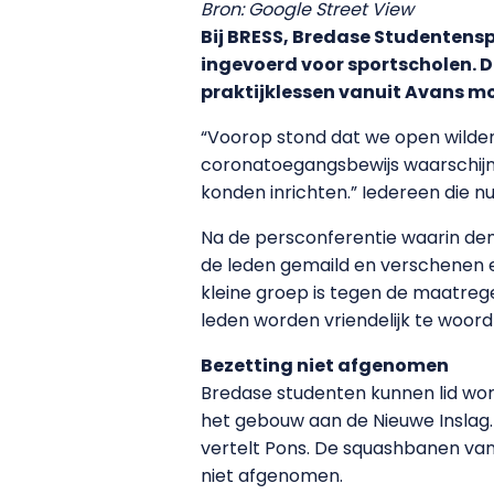
Bron: Google Street View
Bij BRESS, Bredase Studentens
ingevoerd voor sportscholen. D
praktijklessen vanuit Avans mo
“Voorop stond dat we open wilden 
coronatoegangsbewijs waarschijnli
konden inrichten.” Iedereen die 
Na de persconferentie waarin dem
de leden gemaild en verschenen er
kleine groep is tegen de maatrege
leden worden vriendelijk te woord
Bezetting niet afgenomen
Bredase studenten kunnen lid wor
het gebouw aan de Nieuwe Inslag.
vertelt Pons. De squashbanen van
niet afgenomen.