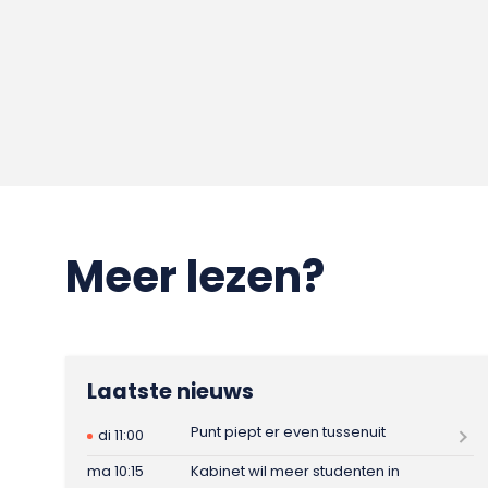
Meer lezen?
Laatste nieuws
Punt piept er even tussenuit
di 11:00
ma 10:15
Kabinet wil meer studenten in