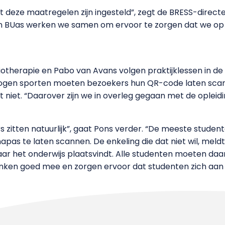
t deze maatregelen zijn ingesteld”, zegt de BRESS-directeu
 BUas werken we samen om ervoor te zorgen dat we op een
iotherapie en Pabo van Avans volgen praktijklessen in de
ogen sporten moeten bezoekers hun QR-code laten scan
t niet. “Daarover zijn we in overleg gegaan met de oplei
rs zitten natuurlijk”, gaat Pons verder. “De meeste studen
s te laten scannen. De enkeling die dat niet wil, meldt 
r het onderwijs plaatsvindt. Alle studenten moeten daar
enken goed mee en zorgen ervoor dat studenten zich aan 