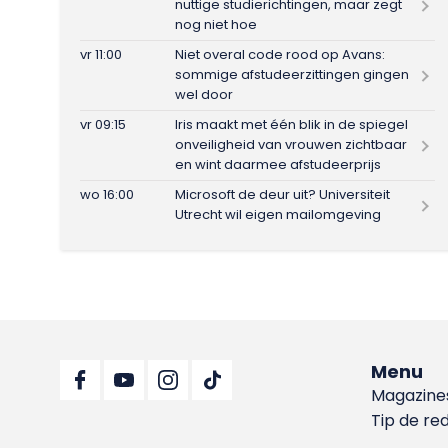
nuttige studierichtingen, maar zegt
nog niet hoe
vr 11:00
Niet overal code rood op Avans:
sommige afstudeerzittingen gingen
wel door
vr 09:15
Iris maakt met één blik in de spiegel
onveiligheid van vrouwen zichtbaar
en wint daarmee afstudeerprijs
wo 16:00
Microsoft de deur uit? Universiteit
Utrecht wil eigen mailomgeving
Menu
Magazine
Tip de re