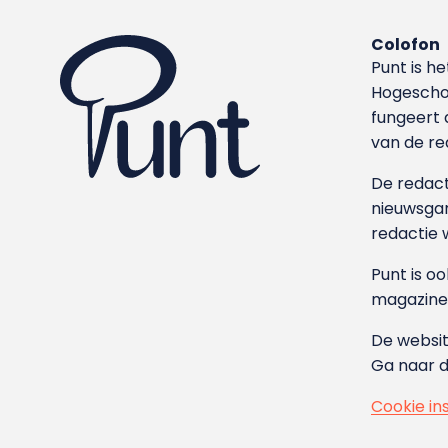
Colofon
Punt is h
Hoge­sch
fungeert 
van de re
De redacti
nieuwsgar
redactie 
Punt is o
magazine
De websit
Ga naar 
Cookie in