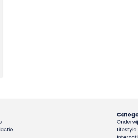
Catego
s
Onderwij
dactie
Lifestyle
Internat