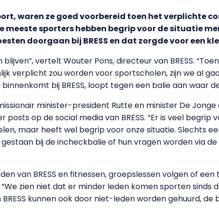
port, waren ze goed voorbereid toen het verplichte
e meeste sporters hebben begrip voor de situatie me
esten doorgaan bij BRESS en dat zorgde voor een kl
blijven”, vertelt Wouter Pons, directeur van BRESS. “Toe
jk verplicht zou worden voor sportscholen, zijn we al ga
nu binnenkomt bij BRESS, loopt tegen een balie aan waar
issionair minister-president Rutte en minister De Jonge
 posts op de social media van BRESS. “Er is veel begrip va
len, maar heeft wel begrip voor onze situatie. Slechts een
 gestaan bij de incheckbalie of hun vragen worden via de
den van BRESS en fitnessen, groepslessen volgen of een 
 “We zien niet dat er minder leden komen sporten sinds d
 BRESS kunnen ook door niet-leden worden gehuurd, de b