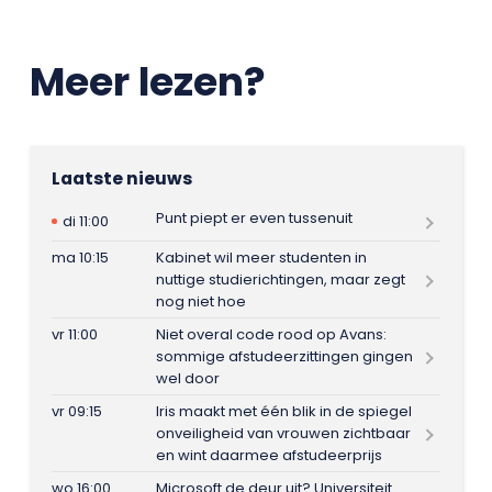
Meer lezen?
Laatste nieuws
Punt piept er even tussenuit
di 11:00
ma 10:15
Kabinet wil meer studenten in
nuttige studierichtingen, maar zegt
nog niet hoe
vr 11:00
Niet overal code rood op Avans:
sommige afstudeerzittingen gingen
wel door
vr 09:15
Iris maakt met één blik in de spiegel
onveiligheid van vrouwen zichtbaar
en wint daarmee afstudeerprijs
wo 16:00
Microsoft de deur uit? Universiteit