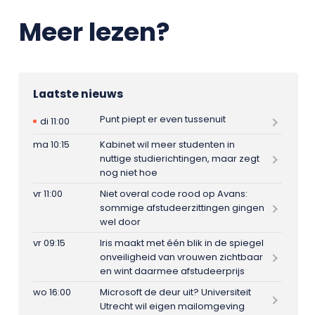
Meer lezen?
Laatste nieuws
Punt piept er even tussenuit
di 11:00
ma 10:15
Kabinet wil meer studenten in
nuttige studierichtingen, maar zegt
nog niet hoe
vr 11:00
Niet overal code rood op Avans:
sommige afstudeerzittingen gingen
wel door
vr 09:15
Iris maakt met één blik in de spiegel
onveiligheid van vrouwen zichtbaar
en wint daarmee afstudeerprijs
wo 16:00
Microsoft de deur uit? Universiteit
Utrecht wil eigen mailomgeving