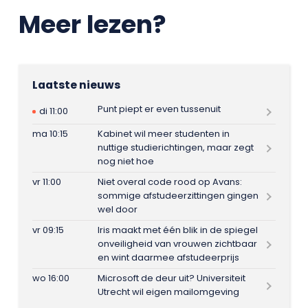
Meer lezen?
Laatste nieuws
Punt piept er even tussenuit
di 11:00
ma 10:15
Kabinet wil meer studenten in
nuttige studierichtingen, maar zegt
nog niet hoe
vr 11:00
Niet overal code rood op Avans:
sommige afstudeerzittingen gingen
wel door
vr 09:15
Iris maakt met één blik in de spiegel
onveiligheid van vrouwen zichtbaar
en wint daarmee afstudeerprijs
wo 16:00
Microsoft de deur uit? Universiteit
Utrecht wil eigen mailomgeving