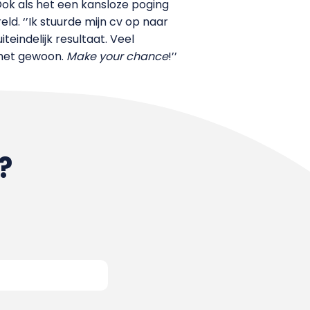
Ook als het een kansloze poging
ld. ‘’Ik stuurde mijn cv op naar
teindelijk resultaat. Veel
 het gewoon.
Make your chance
!’’
?