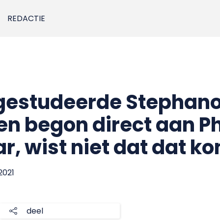
REDACTIE
fgestudeerde Stephano
en begon direct aan Ph
r, wist niet dat dat ko
2021
deel