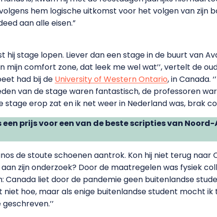
volgens hem logische uitkomst voor het volgen van zijn b
deed aan alle eisen.”
est hij stage lopen. Liever dan een stage in de buurt van Av
n mijn comfort zone, dat leek me wel wat’’, vertelt de ou
beet had bij de
University of Western Ontario
, in Canada.
en van de stage waren fantastisch, de professoren ware
de stage erop zat en ik net weer in Nederland was, brak cor
s een prijs voor een van de beste scripties van Noor
os de stoute schoenen aantrok. Kon hij niet terug naar 
aan zijn onderzoek? Door de maatregelen was fysiek coll
m: Canada liet door de pandemie geen buitenlandse studen
 niet hoe, maar als enige buitenlandse student mocht ik 
e geschreven.’’