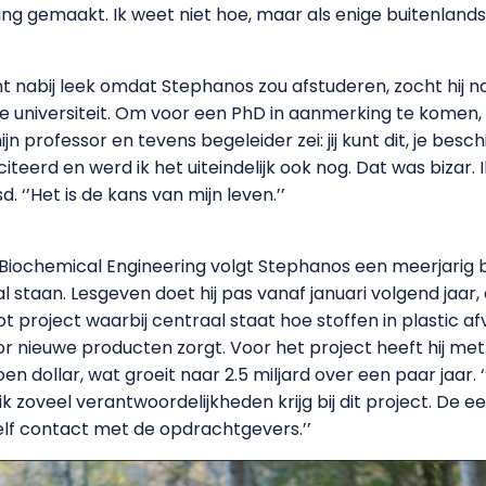
ing gemaakt. Ik weet niet hoe, maar als enige buitenland
t nabij leek omdat Stephanos zou afstuderen, zocht hij n
e universiteit. Om voor een PhD in aanmerking te komen
n professor en tevens begeleider zei: jij kunt dit, je besc
teerd en werd ik het uiteindelijk ook nog. Dat was bizar. I
. ‘’Het is de kans van mijn leven.’’
iochemical Engineering volgt Stephanos een meerjarig b
staan. Lesgeven doet hij pas vanaf januari volgend jaar, 
t project waarbij centraal staat hoe stoffen in plastic
oor nieuwe producten zorgt. Voor het project heeft hij met
 dollar, wat groeit naar 2.5 miljard over een paar jaar. ‘’
 zoveel verantwoordelijkheden krijg bij dit project. De e
zelf contact met de opdrachtgevers.’’