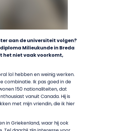
ter aan de universiteit volgen?
n diploma Milieukunde in Breda
at het niet vaak voorkomt,
oral lol hebben en weinig werken.
e combinatie. Ik pas goed in de
wonen 150 nationaliteiten, dat
nthousiast vanuit Canada. Hij is
en met mijn vriendin, die ik hier
en in Griekenland, waar hij ook
 Tel daarbij zijn interesse voor