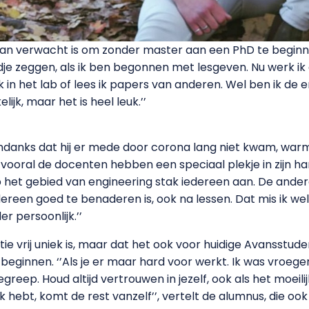
 dan verwacht is om zonder master aan een PhD te beginnen,
ijdje zeggen, als ik ben begonnen met lesgeven. Nu werk 
 in het lab of lees ik papers van anderen. Wel ben ik de e
jk, maar het is heel leuk.’’
danks dat hij er mede door corona lang niet kwam, warm
vooral de docenten hebben een speciaal plekje in zijn har
op het gebied van engineering stak iedereen aan. De and
dereen goed te benaderen is, ook na lessen. Dat mis ik we
er persoonlijk.’’
tie vrij uniek is, maar dat het ook voor huidige Avansstu
beginnen. ‘’Als je er maar hard voor werkt. Ik was vroege
greep. Houd altijd vertrouwen in jezelf, ook als het moeilij
k hebt, komt de rest vanzelf’’, vertelt de alumnus, die ook a