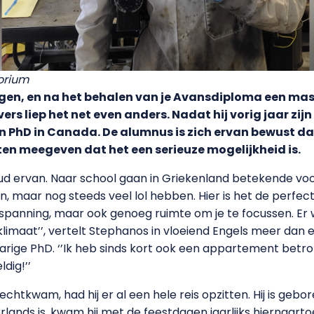
orium
lgen, en na het behalen van je Avansdiploma een mas
rs liep het net even anders. Nadat hij vorig jaar zij
ijn PhD in Canada. De alumnus is zich ervan bewust d
en meegeven dat het een serieuze mogelijkheid is.
houd ervan. Naar school gaan in Griekenland betekende vo
n, maar nog steeds veel lol hebben. Hier is het de perfect
ntspanning, maar ook genoeg ruimte om je te focussen. Er 
 klimaat’’, vertelt Stephanos in vloeiend Engels meer dan e
rige PhD. ‘’Ik heb sinds kort ook een appartement betrokk
dig!’’
tkwam, had hij er al een hele reis opzitten. Hij is gebor
ands is, kwam hij met de feestdagen jaarlijks hiernaartoe.