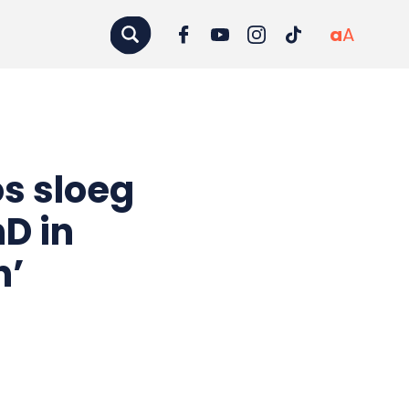
a
A
s sloeg
D in
n’