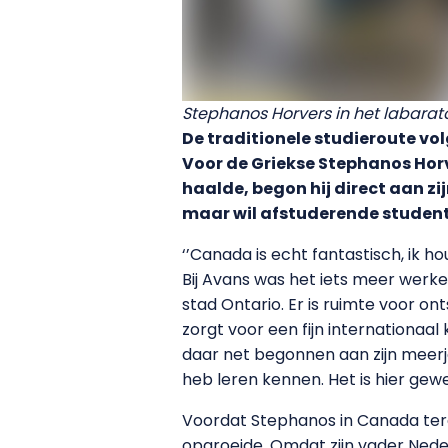
Stephanos Horvers in het labarat
De traditionele studieroute vo
Voor de Griekse Stephanos Horve
haalde, begon hij direct aan z
maar wil afstuderende student
‘’Canada is echt fantastisch, ik 
Bij Avans was het iets meer werke
stad Ontario. Er is ruimte voor o
zorgt voor een fijn internationaal
daar net begonnen aan zijn meerja
heb leren kennen. Het is hier gewel
Voordat Stephanos in Canada terech
opgroeide. Omdat zijn vader Nederl