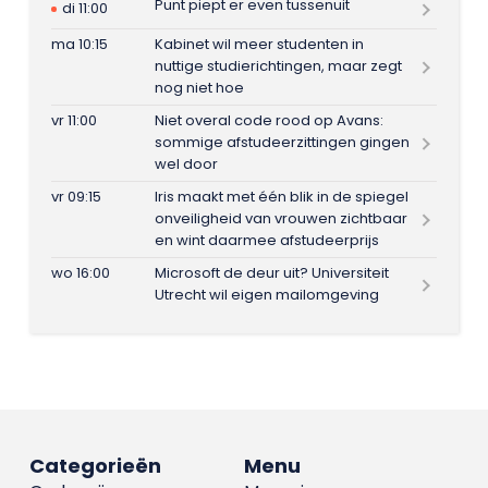
Punt piept er even tussenuit
di 11:00
ma 10:15
Kabinet wil meer studenten in
nuttige studierichtingen, maar zegt
nog niet hoe
vr 11:00
Niet overal code rood op Avans:
sommige afstudeerzittingen gingen
wel door
vr 09:15
Iris maakt met één blik in de spiegel
onveiligheid van vrouwen zichtbaar
en wint daarmee afstudeerprijs
wo 16:00
Microsoft de deur uit? Universiteit
Utrecht wil eigen mailomgeving
Categorieën
Menu