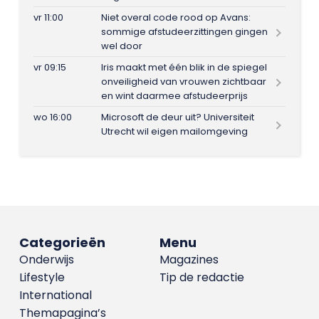
vr 11:00
Niet overal code rood op Avans:
sommige afstudeerzittingen gingen
wel door
vr 09:15
Iris maakt met één blik in de spiegel
onveiligheid van vrouwen zichtbaar
en wint daarmee afstudeerprijs
wo 16:00
Microsoft de deur uit? Universiteit
Utrecht wil eigen mailomgeving
Categorieën
Menu
Onderwijs
Magazines
Lifestyle
Tip de redactie
International
Themapagina’s