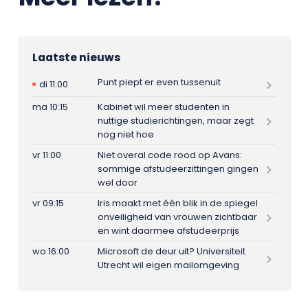
Laatste nieuws
Punt piept er even tussenuit
di 11:00
ma 10:15
Kabinet wil meer studenten in
nuttige studierichtingen, maar zegt
nog niet hoe
vr 11:00
Niet overal code rood op Avans:
sommige afstudeerzittingen gingen
wel door
vr 09:15
Iris maakt met één blik in de spiegel
onveiligheid van vrouwen zichtbaar
en wint daarmee afstudeerprijs
wo 16:00
Microsoft de deur uit? Universiteit
Utrecht wil eigen mailomgeving