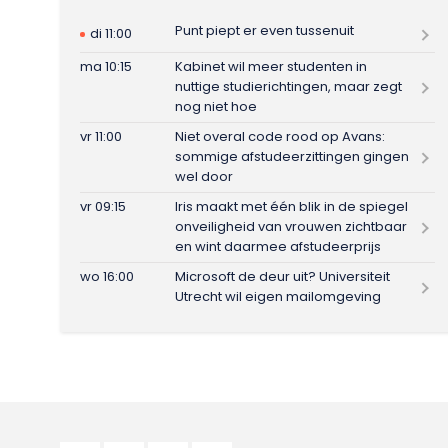
Punt piept er even tussenuit
di 11:00
ma 10:15
Kabinet wil meer studenten in
nuttige studierichtingen, maar zegt
nog niet hoe
vr 11:00
Niet overal code rood op Avans:
sommige afstudeerzittingen gingen
wel door
vr 09:15
Iris maakt met één blik in de spiegel
onveiligheid van vrouwen zichtbaar
en wint daarmee afstudeerprijs
wo 16:00
Microsoft de deur uit? Universiteit
Utrecht wil eigen mailomgeving