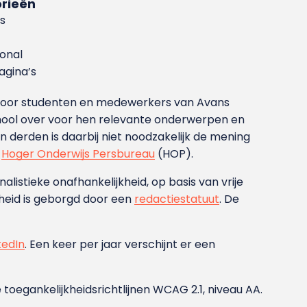
rieën
s
ional
gina’s
g voor studenten en medewerkers van Avans
ool over voor hen relevante onderwerpen en
derden is daarbij niet noodzakelijk de mening
t
Hoger Onderwijs Persbureau
(HOP).
nalistieke onafhankelijkheid, op basis van vrije
heid is geborgd door een
redactiestatuut
. De
kedIn
. Een keer per jaar verschijnt er een
 toegankelijkheidsrichtlijnen WCAG 2.1, niveau AA.