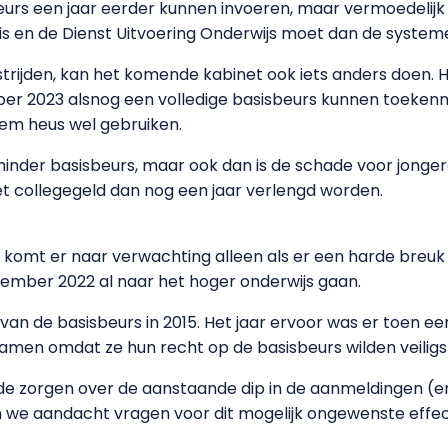
urs een jaar eerder kunnen invoeren, maar vermoedelijk i
 is en de Dienst Uitvoering Onderwijs moet dan de syste
rijden, kan het komende kabinet ook iets anders doen. 
r 2023 alsnog een volledige basisbeurs kunnen toekenn
hem heus wel gebruiken.
minder basisbeurs, maar ook dan is de schade voor jonger
et collegegeld dan nog een jaar verlengd worden.
komt er naar verwachting alleen als er een harde breuk i
tember 2022 al naar het hoger onderwijs gaan.
 van de basisbeurs in 2015. Het jaar ervoor was er toen ee
namen omdat ze hun recht op de basisbeurs wilden veiligst
e zorgen over de aanstaande dip in de aanmeldingen (en 
n we aandacht vragen voor dit mogelijk ongewenste effec