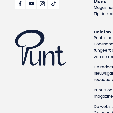
Menu
Magazine
Tip de re
Colofon
Punt is h
Hoge­sch
fungeert 
van de re
De redacti
nieuwsgar
redactie 
Punt is o
magazine
De websit
Ga naar 