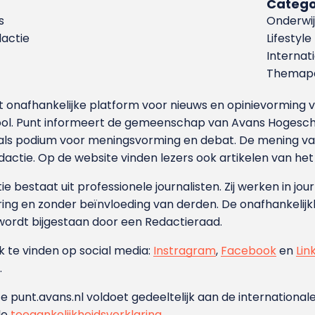
Catego
s
Onderwij
dactie
Lifestyle
Internat
Themapa
et onafhankelijke platform voor nieuws en opinievormin
ool. Punt informeert de gemeenschap van Avans Hogesch
als podium voor meningsvorming en debat. De mening van 
dactie. Op de website vinden lezers ook artikelen van he
e bestaat uit professionele journalisten. Zij werken in jour
ing en zonder beïnvloeding van derden. De onafhankelijk
wordt bijgestaan door een Redactieraad.
ok te vinden op social media:
Instragram
,
Facebook
en
Lin
.
e punt.avans.nl voldoet gedeeltelijk aan de internationale
de
toegankelijkheidsverklaring
.