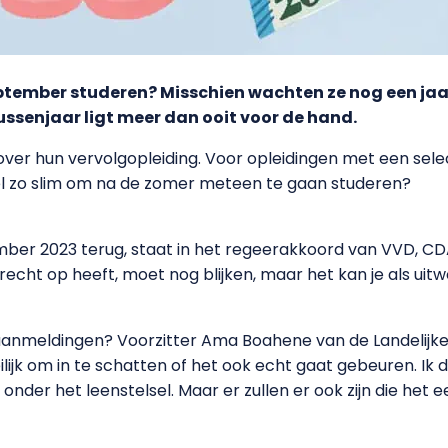
ptember studeren? Misschien wachten ze nog een jaar
ussenjaar ligt meer dan ooit voor de hand.
r hun vervolgopleiding. Voor opleidingen met een selecti
wel zo slim om na de zomer meteen te gaan studeren?
mber 2023 terug, staat in het regeerakkoord van VVD, CD
 recht op heeft, moet nog blijken, maar het kan je als ui
e aanmeldingen? Voorzitter Ama Boahene van de Landelij
eilijk om in te schatten of het ook echt gaat gebeuren. Ik
onder het leenstelsel. Maar er zullen er ook zijn die het een