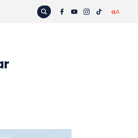
a
A
ar