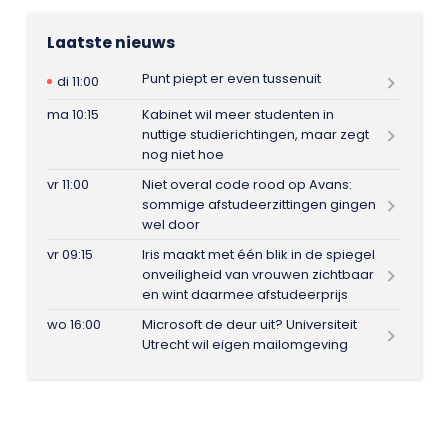
Laatste nieuws
Punt piept er even tussenuit
di 11:00
ma 10:15
Kabinet wil meer studenten in
nuttige studierichtingen, maar zegt
nog niet hoe
vr 11:00
Niet overal code rood op Avans:
sommige afstudeerzittingen gingen
wel door
vr 09:15
Iris maakt met één blik in de spiegel
onveiligheid van vrouwen zichtbaar
en wint daarmee afstudeerprijs
wo 16:00
Microsoft de deur uit? Universiteit
Utrecht wil eigen mailomgeving