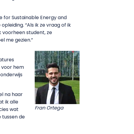
ce for Sustainable Energy and
leiding. “Als ik ze vraag of ik
 ik voorheen student, ze
el me gezien.”
atures
m voor hem
 onderwijs
el na haar
 ik alle
Fran Ortega
cies wat
e tussen de