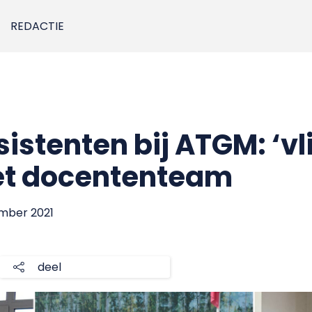
REDACTIE
istenten bij ATGM: ‘v
het docententeam
ember 2021
deel