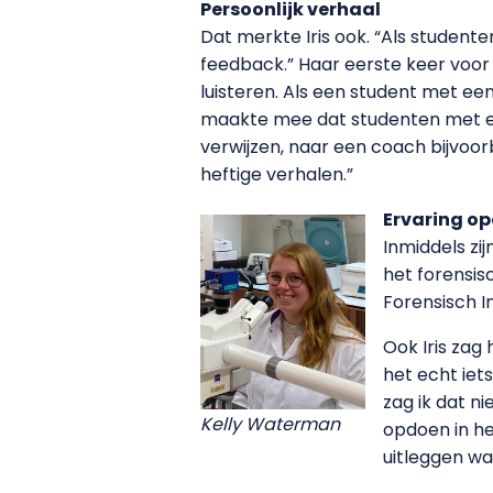
Persoonlijk verhaal
Dat merkte Iris ook. “Als student
feedback.” Haar eerste keer voo
luisteren. Als een student met ee
maakte mee dat studenten met ee
verwijzen, naar een coach bijvoor
heftige verhalen.”
Ervaring o
Inmiddels zij
het forensis
Forensisch In
Ook Iris zag 
het echt iet
zag ik dat ni
Kelly Waterman
opdoen in he
uitleggen waa