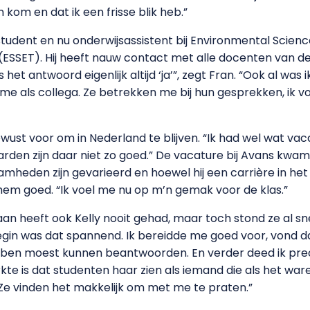
 kom en dat ik een frisse blik heb.”
student en nu onderwijsassistent bij Environmental Scien
ESSET). Hij heeft nauw contact met alle docenten van de op
s het antwoord eigenlijk altijd ‘ja’”, zegt Fran. “Ook al was
e als collega. Ze betrekken me bij hun gesprekken, ik vo
ewust voor om in Nederland te blijven. “Ik had wel wat vac
arden zijn daar niet zo goed.” De vacature bij Avans kwa
amheden zijn gevarieerd en hoewel hij een carrière in het
hem goed. “Ik voel me nu op m’n gemak voor de klas.”
aan heeft ook Kelly nooit gehad, maar toch stond ze al sn
begin was dat spannend. Ik bereidde me goed voor, vond dat
ben moest kunnen beantwoorden. En verder deed ik pre
kte is dat studenten haar zien als iemand die als het war
“Ze vinden het makkelijk om met me te praten.”