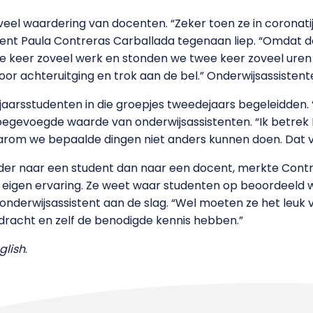
eel waardering van docenten. “Zeker toen ze in coronati
ent Paula Contreras Carballada tegenaan liep. “Omdat d
keer zoveel werk en stonden we twee keer zoveel uren o
door achteruitging en trok aan de bel.” Onderwijsassisten
jaarsstudenten in die groepjes tweedejaars begeleidden
egevoegde waarde van onderwijsassistenten. “Ik betrek Iris
arom we bepaalde dingen niet anders kunnen doen. Dat vin
der naar een student dan naar een docent, merkte Contr
it eigen ervaring. Ze weet waar studenten op beoordeeld
s onderwijsassistent aan de slag. “Wel moeten ze het leu
rdracht en zelf de benodigde kennis hebben.”
glish
.