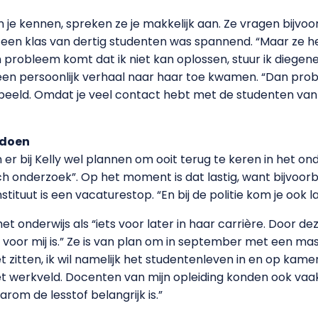
en je kennen, spreken ze je makkelijk aan. Ze vragen bijv
r een klas van dertig studenten was spannend. “Maar ze
n probleem komt dat ik niet kan oplossen, stuur ik diegen
n persoonlijk verhaal naar haar toe kwamen.
“Dan probe
beeld. Omdat je veel contact hebt met de studenten van 
pdoen
n er bij Kelly wel plannen om ooit terug te keren in het ond
ch onderzoek”. Op het moment is dat lastig, want bijvoorb
stituut is een vacaturestop. “En bij de politie kom je ook l
het onderwijs als “iets voor later in haar carrière. Door deze
s voor mij is.” Ze is van plan om in september met een mas
et zitten, ik wil namelijk het studentenleven in en op kamer
t werkveld. Docenten van mijn opleiding konden ook vaak 
rom de lesstof belangrijk is.”