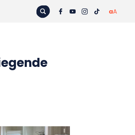
a
A
liegende