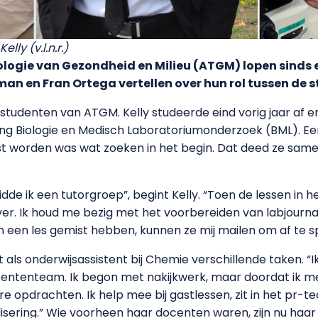
lly (v.l.n.r.)
logie van Gezondheid en Milieu (ATGM) lopen sinds e
erman en Fran Ortega vertellen over hun rol tussen de 
oud-studenten van ATGM. Kelly studeerde eind vorig jaar af e
ing Biologie en Medisch Laboratoriumonderzoek (BML). Een 
est worden was wat zoeken in het begin. Dat deed ze sa
dde ik een tutorgroep”, begint Kelly. “Toen de lessen in
er. Ik houd me bezig met het voorbereiden van labjourn
en een les gemist hebben, kunnen ze mij mailen om af te s
ft als onderwijsassistent bij Chemie verschillende taken. 
ententeam. Ik begon met nakijkwerk, maar doordat ik meer
re opdrachten. Ik help mee bij gastlessen, zit in het pr
lisering.” Wie voorheen haar docenten waren, zijn nu haar