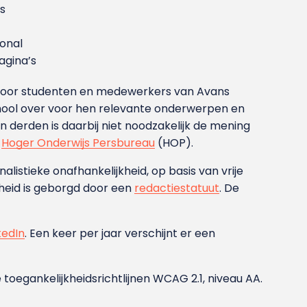
s
ional
gina’s
g voor studenten en medewerkers van Avans
ool over voor hen relevante onderwerpen en
derden is daarbij niet noodzakelijk de mening
t
Hoger Onderwijs Persbureau
(HOP).
nalistieke onafhankelijkheid, op basis van vrije
heid is geborgd door een
redactiestatuut
. De
kedIn
. Een keer per jaar verschijnt er een
 toegankelijkheidsrichtlijnen WCAG 2.1, niveau AA.