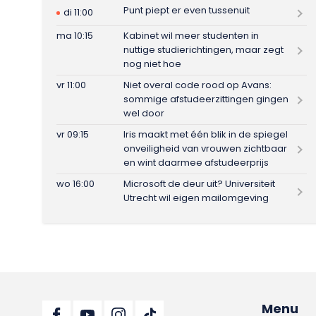
Punt piept er even tussenuit
di 11:00
ma 10:15
Kabinet wil meer studenten in
nuttige studierichtingen, maar zegt
nog niet hoe
vr 11:00
Niet overal code rood op Avans:
sommige afstudeerzittingen gingen
wel door
vr 09:15
Iris maakt met één blik in de spiegel
onveiligheid van vrouwen zichtbaar
en wint daarmee afstudeerprijs
wo 16:00
Microsoft de deur uit? Universiteit
Utrecht wil eigen mailomgeving
Menu