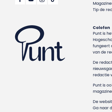
Magazine
Tip de re
Colofon
Punt is h
Hoge­sch
fungeert 
van de re
De redacti
nieuwsgar
redactie 
Punt is o
magazine
De websit
Ga naar 