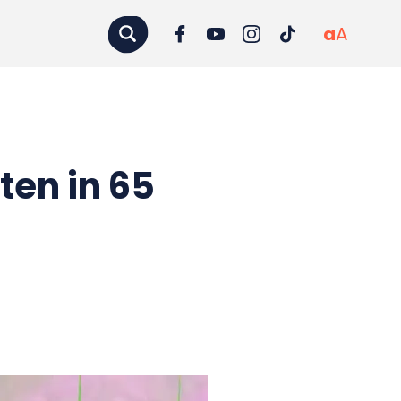
a
A
ten in 65