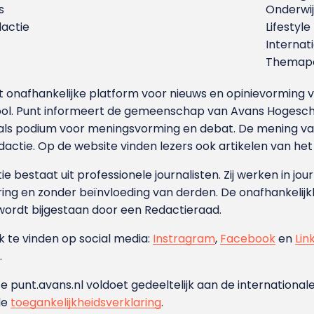
s
Onderwij
dactie
Lifestyle
Internat
Themapa
et onafhankelijke platform voor nieuws en opinievormin
ool. Punt informeert de gemeenschap van Avans Hogesch
als podium voor meningsvorming en debat. De mening van 
dactie. Op de website vinden lezers ook artikelen van he
e bestaat uit professionele journalisten. Zij werken in jour
ing en zonder beïnvloeding van derden. De onafhankelijk
wordt bijgestaan door een Redactieraad.
ok te vinden op social media:
Instragram
,
Facebook
en
Lin
.
e punt.avans.nl voldoet gedeeltelijk aan de internationale
de
toegankelijkheidsverklaring
.