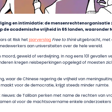
lging en intimidatie: de mensenrechtenorganisatie
op de academische vrijheid in 65 landen, waaronder 
ars at Risk het
jaarverslag
Free to think
uitgebracht, met 
edewerkers aan universiteiten over de hele wereld.
 moord, geweld of verdwijning. In nog eens 101 gevallen
nderen kregen reisbeperkingen opgelegd of moesten zich
, waar de Chinese regering de vrijheid van meningsuitin
 maakt voor de democratie, krijgt steeds minder ruimte.
 nieuws: de Taliban perken met name de rechten van vro
amen al voor de machtsovername enkele onderzoekers i