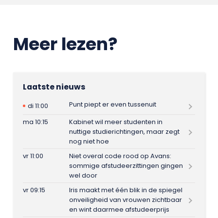
Meer lezen?
Laatste nieuws
Punt piept er even tussenuit
di 11:00
ma 10:15
Kabinet wil meer studenten in
nuttige studierichtingen, maar zegt
nog niet hoe
vr 11:00
Niet overal code rood op Avans:
sommige afstudeerzittingen gingen
wel door
vr 09:15
Iris maakt met één blik in de spiegel
onveiligheid van vrouwen zichtbaar
en wint daarmee afstudeerprijs