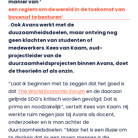
manier van ‘
een regiem om de wereld in de toekomst van
bovenaf te besturen’
. Ook Avans werkt met de
duuzaamheidsdoelen, maar ontving nog
geen klachten van studenten of
medewerkers. Kees van Kaam, oud-
projectleider van de
duurzaamheidsprojecten binnen Avans, doet
de theorieën af als onzin.
‘’Laat ik beginnen met te zeggen dat het goed is
dat
The World Economic Forum
en de daaraan
gelijnde SDG’s kritisch worden gevolgd. Dat is
prima en noodzakelijk’’, vertelt Kees van Kaam. Hij
werkte ruim negen jaar bij Avans als docent,
onderzoeker en is man achter de
duurzaamheidsdoelen. ‘’Maar het is een illusie om
te denken dat er een groep mensen is die