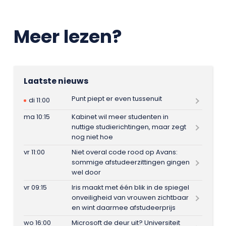
Meer lezen?
Laatste nieuws
Punt piept er even tussenuit
di 11:00
ma 10:15
Kabinet wil meer studenten in
nuttige studierichtingen, maar zegt
nog niet hoe
vr 11:00
Niet overal code rood op Avans:
sommige afstudeerzittingen gingen
wel door
vr 09:15
Iris maakt met één blik in de spiegel
onveiligheid van vrouwen zichtbaar
en wint daarmee afstudeerprijs
wo 16:00
Microsoft de deur uit? Universiteit