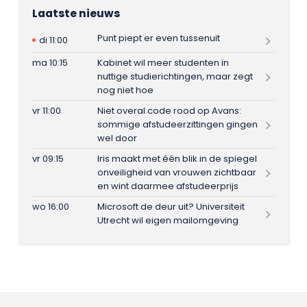
Laatste nieuws
Punt piept er even tussenuit
di 11:00
ma 10:15
Kabinet wil meer studenten in
nuttige studierichtingen, maar zegt
nog niet hoe
vr 11:00
Niet overal code rood op Avans:
sommige afstudeerzittingen gingen
wel door
vr 09:15
Iris maakt met één blik in de spiegel
onveiligheid van vrouwen zichtbaar
en wint daarmee afstudeerprijs
wo 16:00
Microsoft de deur uit? Universiteit
Utrecht wil eigen mailomgeving