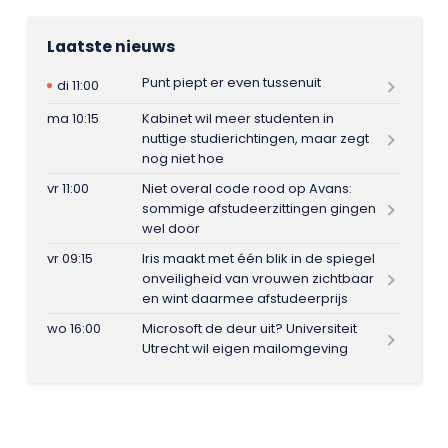
Laatste nieuws
Punt piept er even tussenuit
di 11:00
ma 10:15
Kabinet wil meer studenten in
nuttige studierichtingen, maar zegt
nog niet hoe
vr 11:00
Niet overal code rood op Avans:
sommige afstudeerzittingen gingen
wel door
vr 09:15
Iris maakt met één blik in de spiegel
onveiligheid van vrouwen zichtbaar
en wint daarmee afstudeerprijs
wo 16:00
Microsoft de deur uit? Universiteit
Utrecht wil eigen mailomgeving