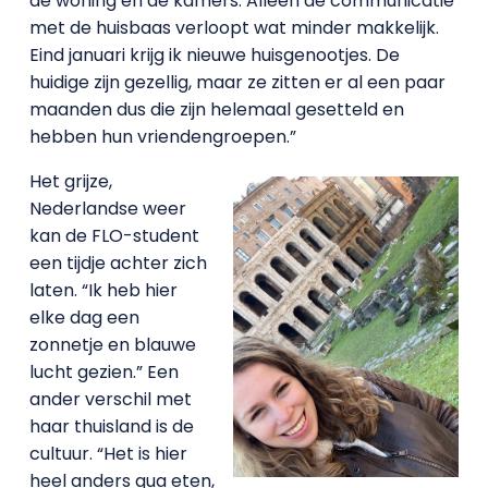
de woning en de kamers. Alleen de communicatie
met de huisbaas verloopt wat minder makkelijk.
Eind januari krijg ik nieuwe huisgenootjes. De
huidige zijn gezellig, maar ze zitten er al een paar
maanden dus die zijn helemaal gesetteld en
hebben hun vriendengroepen.”
Het grijze,
Nederlandse weer
kan de FLO-student
een tijdje achter zich
laten. “Ik heb hier
elke dag een
zonnetje en blauwe
lucht gezien.” Een
ander verschil met
haar thuisland is de
cultuur. “Het is hier
heel anders qua eten,