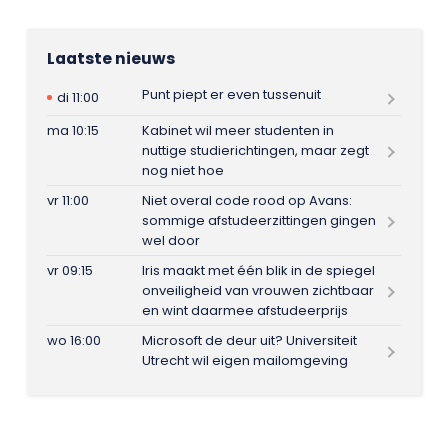
Laatste nieuws
Punt piept er even tussenuit
di 11:00
ma 10:15
Kabinet wil meer studenten in
nuttige studierichtingen, maar zegt
nog niet hoe
vr 11:00
Niet overal code rood op Avans:
sommige afstudeerzittingen gingen
wel door
vr 09:15
Iris maakt met één blik in de spiegel
onveiligheid van vrouwen zichtbaar
en wint daarmee afstudeerprijs
wo 16:00
Microsoft de deur uit? Universiteit
Utrecht wil eigen mailomgeving