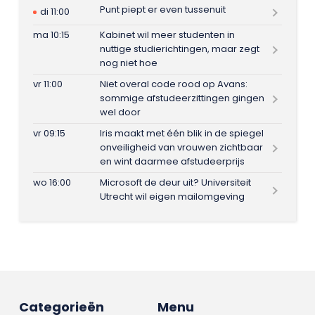
Punt piept er even tussenuit
di 11:00
ma 10:15
Kabinet wil meer studenten in
nuttige studierichtingen, maar zegt
nog niet hoe
vr 11:00
Niet overal code rood op Avans:
sommige afstudeerzittingen gingen
wel door
vr 09:15
Iris maakt met één blik in de spiegel
onveiligheid van vrouwen zichtbaar
en wint daarmee afstudeerprijs
wo 16:00
Microsoft de deur uit? Universiteit
Utrecht wil eigen mailomgeving
Categorieën
Menu