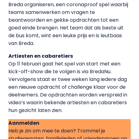
Breda organiseren, een coronaproof spel waarbij
teams samenwerken om vragen te
beantwoorden en gekke opdrachten tot een
goed einde brengen. Het team dat als beste uit
de bus komt, wint een leuke prijs en is leutbaas
van Breda.
Artiesten en cabaretiers
Op 11 februari gaat het spel van start met een
kick-off-show die te volgen is via BredaNu.
Vervolgens staat er twee weken lang iedere dag
een nieuwe opdracht of challenge klaar voor de
deelnemers. De opdrachten worden verspreid in
video’s waarin bekende artiesten en cabaretiers
hun gezicht laten zien.
Aanmelden
Heb je zin om mee te doen? Trommel je
studiegenoten, familieleden of vriendengroep op.