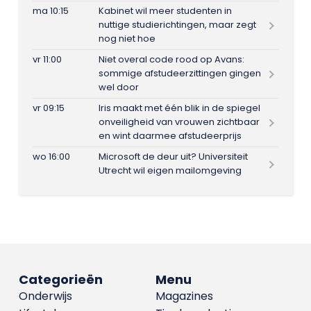
ma 10:15
Kabinet wil meer studenten in
nuttige studierichtingen, maar zegt
nog niet hoe
vr 11:00
Niet overal code rood op Avans:
sommige afstudeerzittingen gingen
wel door
vr 09:15
Iris maakt met één blik in de spiegel
onveiligheid van vrouwen zichtbaar
en wint daarmee afstudeerprijs
wo 16:00
Microsoft de deur uit? Universiteit
Utrecht wil eigen mailomgeving
Categorieën
Menu
Onderwijs
Magazines