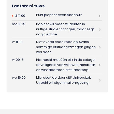
Laatste nieuws
Punt piept er even tussenuit
di 11:00
ma 10:15
Kabinet wil meer studenten in
nuttige studierichtingen, maar zegt
nog niet hoe
vr 11:00
Niet overal code rood op Avans:
sommige afstudeerzittingen gingen
wel door
vr 09:15
Iris maakt met één blik in de spiegel
onveiligheid van vrouwen zichtbaar
en wint daarmee afstudeerprijs
wo 16:00
Microsoft de deur uit? Universiteit
Utrecht wil eigen mailomgeving