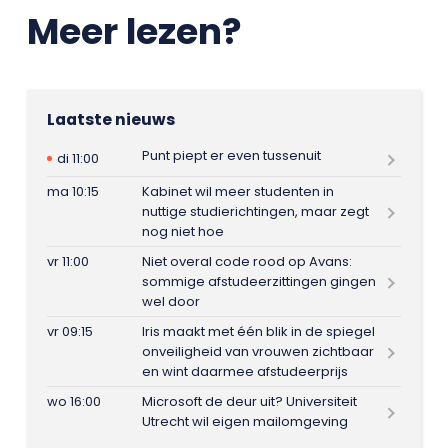
Meer lezen?
Laatste nieuws
Punt piept er even tussenuit
di 11:00
ma 10:15
Kabinet wil meer studenten in
nuttige studierichtingen, maar zegt
nog niet hoe
vr 11:00
Niet overal code rood op Avans:
sommige afstudeerzittingen gingen
wel door
vr 09:15
Iris maakt met één blik in de spiegel
onveiligheid van vrouwen zichtbaar
en wint daarmee afstudeerprijs
wo 16:00
Microsoft de deur uit? Universiteit
Utrecht wil eigen mailomgeving