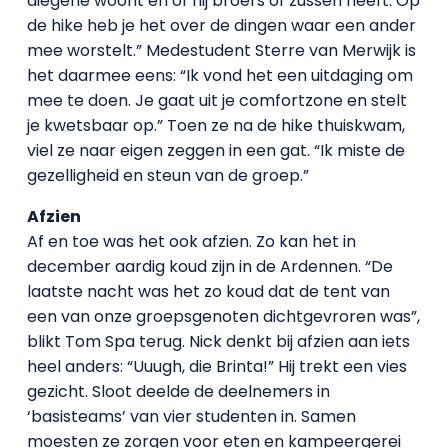
diegene woont en of hij broers of zussen heeft. Op
de hike heb je het over de dingen waar een ander
mee worstelt.” Medestudent Sterre van Merwijk is
het daarmee eens: “Ik vond het een uitdaging om
mee te doen. Je gaat uit je comfortzone en stelt
je kwetsbaar op.” Toen ze na de hike thuiskwam,
viel ze naar eigen zeggen in een gat. “Ik miste de
gezelligheid en steun van de groep.”
Afzien
Af en toe was het ook afzien. Zo kan het in
december aardig koud zijn in de Ardennen. “De
laatste nacht was het zo koud dat de tent van
een van onze groepsgenoten dichtgevroren was”,
blikt Tom Spa terug. Nick denkt bij afzien aan iets
heel anders: “Uuugh, die Brinta!” Hij trekt een vies
gezicht. Sloot deelde de deelnemers in
‘basisteams’ van vier studenten in. Samen
moesten ze zorgen voor eten en kampeergerei