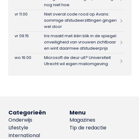
nog niet hoe
vr 11:00
Niet overal code rood op Avans:
sommige afstudeerzittingen gingen
wel door
vr 09:15
Iris maakt met één blik in de spiegel
onveiligheid van vrouwen zichtbaar
en wint daarmee afstudeerprijs
wo 16:00
Microsoft de deur uit? Universiteit
Utrecht wil eigen mailomgeving
Categorieën
Menu
Onderwijs
Magazines
Lifestyle
Tip de redactie
International