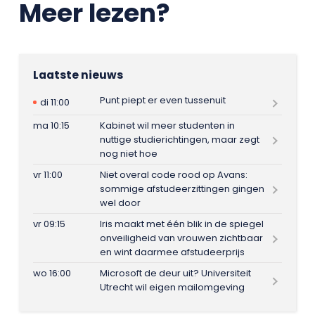
Meer lezen?
Laatste nieuws
Punt piept er even tussenuit
di 11:00
ma 10:15
Kabinet wil meer studenten in
nuttige studierichtingen, maar zegt
nog niet hoe
vr 11:00
Niet overal code rood op Avans:
sommige afstudeerzittingen gingen
wel door
vr 09:15
Iris maakt met één blik in de spiegel
onveiligheid van vrouwen zichtbaar
en wint daarmee afstudeerprijs
wo 16:00
Microsoft de deur uit? Universiteit
Utrecht wil eigen mailomgeving