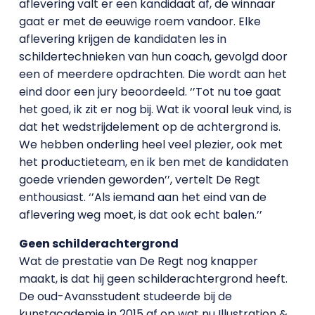
aflevering valt er een kandidaat af, de winnaar
gaat er met de eeuwige roem vandoor. Elke
aflevering krijgen de kandidaten les in
schildertechnieken van hun coach, gevolgd door
een of meerdere opdrachten. Die wordt aan het
eind door een jury beoordeeld. ‘’Tot nu toe gaat
het goed, ik zit er nog bij. Wat ik vooral leuk vind, is
dat het wedstrijdelement op de achtergrond is.
We hebben onderling heel veel plezier, ook met
het productieteam, en ik ben met de kandidaten
goede vrienden geworden’’, vertelt De Regt
enthousiast. ‘’Als iemand aan het eind van de
aflevering weg moet, is dat ook echt balen.’’
Geen schilderachtergrond
Wat de prestatie van De Regt nog knapper
maakt, is dat hij geen schilderachtergrond heeft.
De oud-Avansstudent studeerde bij de
kunstacademie in 2015 af op wat nu Illustration &