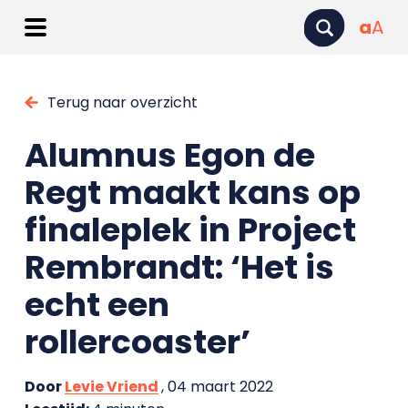
a
A
Terug naar overzicht
Alumnus Egon de
Regt maakt kans op
finaleplek in Project
Rembrandt: ‘Het is
echt een
rollercoaster’
Door
Levie Vriend
, 04 maart 2022