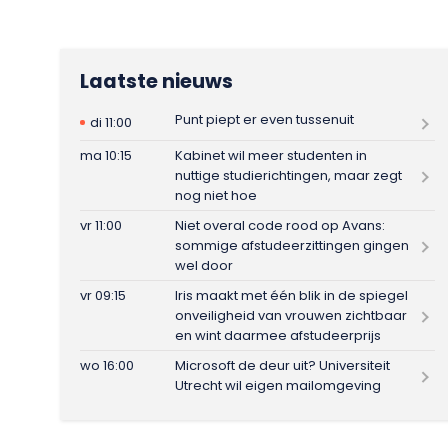
Laatste nieuws
Punt piept er even tussenuit
di 11:00
ma 10:15
Kabinet wil meer studenten in
nuttige studierichtingen, maar zegt
nog niet hoe
vr 11:00
Niet overal code rood op Avans:
sommige afstudeerzittingen gingen
wel door
vr 09:15
Iris maakt met één blik in de spiegel
onveiligheid van vrouwen zichtbaar
en wint daarmee afstudeerprijs
wo 16:00
Microsoft de deur uit? Universiteit
Utrecht wil eigen mailomgeving