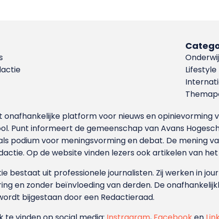
Catego
s
Onderwij
dactie
Lifestyle
Internat
Themapa
et onafhankelijke platform voor nieuws en opinievormin
ool. Punt informeert de gemeenschap van Avans Hogesch
als podium voor meningsvorming en debat. De mening van 
dactie. Op de website vinden lezers ook artikelen van he
e bestaat uit professionele journalisten. Zij werken in jour
ing en zonder beïnvloeding van derden. De onafhankelijk
wordt bijgestaan door een Redactieraad.
ok te vinden op social media:
Instragram
,
Facebook
en
Lin