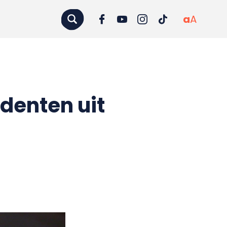
a
A
udenten uit