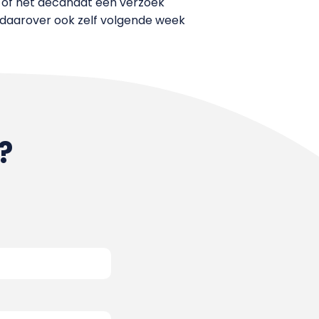
 of het decanaat een verzoek
n daarover ook zelf volgende week
?