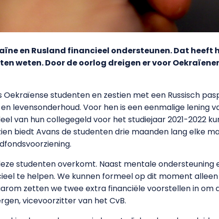
aïne en Rusland financieel ondersteunen. Dat heeft 
ten weten.
Door de oorlog dreigen er voor
Oekraïener
 Oekraïense studenten en zestien met een Russisch pas
r en levensonderhoud. Voor hen is een eenmalige lening v
el van hun collegegeld voor het studiejaar 2021-2022 kunn
ien biedt Avans de studenten drie maanden lang elke ma
oodfondsvoorziening.
 deze studenten overkomt. Naast mentale ondersteuning en
cieel te helpen. We kunnen formeel op dit moment allee
arom zetten we twee extra financiële voorstellen in om
gen, vicevoorzitter van het CvB.