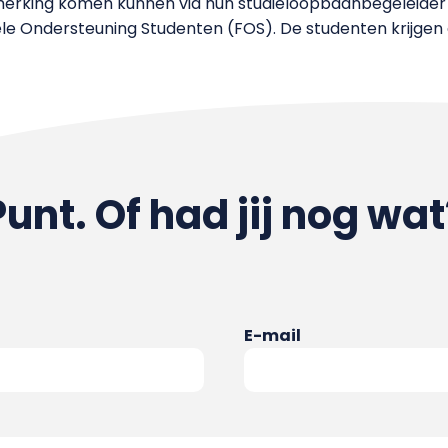
nmerking komen kunnen via hun studieloopbaanbegeleider
iële Ondersteuning Studenten (FOS). De studenten krijge
Punt. Of had jij nog wat
E-mail