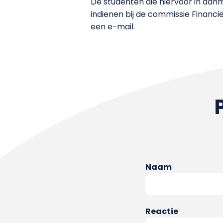
De studenten die hiervoor in aa
indienen bij de commissie Financ
een e-mail.
Naam
Reactie