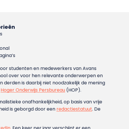
rieën
s
ional
gina’s
g voor studenten en medewerkers van Avans
ool over voor hen relevante onderwerpen en
derden is daarbij niet noodzakelijk de mening
t
Hoger Onderwijs Persbureau
(HOP).
nalistieke onafhankelijkheid, op basis van vrije
heid is geborgd door een
redactiestatuut
. De
kedIn
. Een keer per jaar verschijnt er een