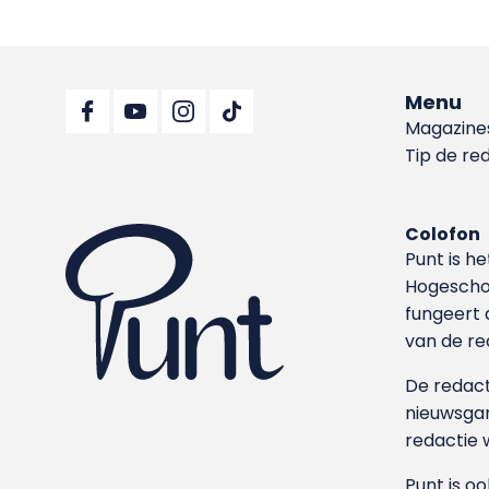
Menu
Magazine
Tip de re
Colofon
Punt is h
Hoge­sch
fungeert 
van de re
De redacti
nieuwsgar
redactie 
Punt is o