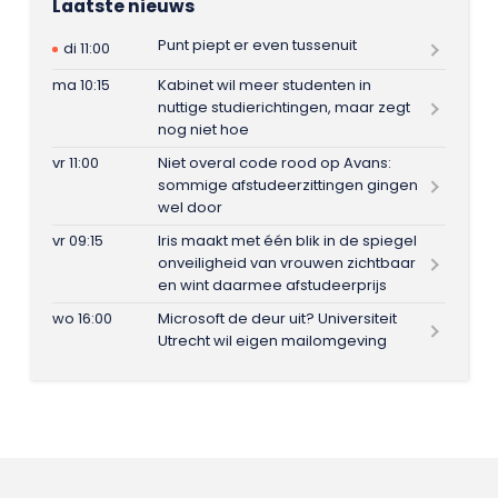
Laatste nieuws
Punt piept er even tussenuit
di 11:00
ma 10:15
Kabinet wil meer studenten in
nuttige studierichtingen, maar zegt
nog niet hoe
vr 11:00
Niet overal code rood op Avans:
sommige afstudeerzittingen gingen
wel door
vr 09:15
Iris maakt met één blik in de spiegel
onveiligheid van vrouwen zichtbaar
en wint daarmee afstudeerprijs
wo 16:00
Microsoft de deur uit? Universiteit
Utrecht wil eigen mailomgeving