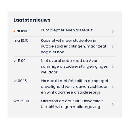
Laatste nieuws
Punt piept er even tussenuit
di 11:00
ma 10:15
Kabinet wil meer studenten in
nuttige studierichtingen, maar zegt
nog niet hoe
vr 11:00
Niet overal code rood op Avans:
sommige afstudeerzittingen gingen
wel door
vr 09:15
Iris maakt met één blik in de spiegel
onveiligheid van vrouwen zichtbaar
en wint daarmee afstudeerprijs
wo 16:00
Microsoft de deur uit? Universiteit
Utrecht wil eigen mailomgeving