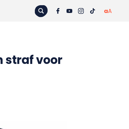
a
A
 straf voor