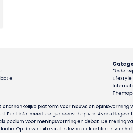
Catego
s
Onderwij
dactie
Lifestyle
Internat
Themapa
et onafhankelijke platform voor nieuws en opinievormin
ool. Punt informeert de gemeenschap van Avans Hogesch
als podium voor meningsvorming en debat. De mening van 
dactie. Op de website vinden lezers ook artikelen van he