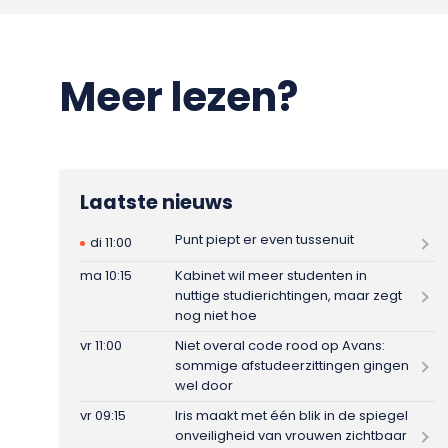
Meer lezen?
Laatste nieuws
Punt piept er even tussenuit
di 11:00
ma 10:15
Kabinet wil meer studenten in
nuttige studierichtingen, maar zegt
nog niet hoe
vr 11:00
Niet overal code rood op Avans:
sommige afstudeerzittingen gingen
wel door
vr 09:15
Iris maakt met één blik in de spiegel
onveiligheid van vrouwen zichtbaar