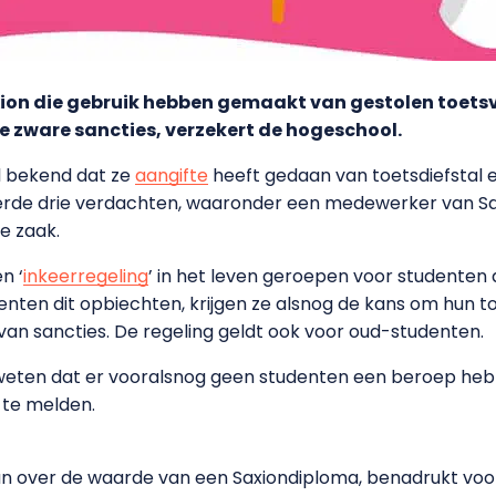
on die gebruik hebben gemaakt van gestolen toetsvr
zware sancties, verzekert de hogeschool.
l bekend dat ze
aangifte
heeft gedaan van toetsdiefstal 
teerde drie verdachten, waaronder een medewerker van S
de zaak.
n ‘
inkeerregeling
’ in het leven geroepen voor studente
enten dit opbiechten, krijgen ze alsnog de kans om hun t
van sancties. De regeling geldt ook voor oud-studenten.
eten dat er vooralsnog geen studenten een beroep hebb
h te melden.
an over de waarde van een Saxiondiploma, benadrukt voor