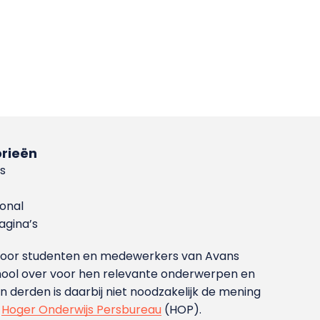
rieën
s
ional
gina’s
g voor studenten en medewerkers van Avans
ool over voor hen relevante onderwerpen en
derden is daarbij niet noodzakelijk de mening
t
Hoger Onderwijs Persbureau
(HOP).