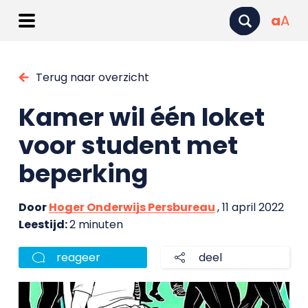
a
A
Terug naar overzicht
Kamer wil één loket
voor student met
beperking
Door
Hoger Onderwijs Persbureau
, 11 april 2022
Leestijd:
2 minuten
reageer
deel