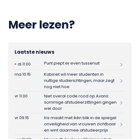
Meer lezen?
Laatste nieuws
Punt piept er even tussenuit
di 11:00
ma 10:15
Kabinet wil meer studenten in
nuttige studierichtingen, maar zegt
nog niet hoe
vr 11:00
Niet overal code rood op Avans:
sommige afstudeerzittingen gingen
wel door
vr 09:15
Iris maakt met één blik in de spiegel
onveiligheid van vrouwen zichtbaar
en wint daarmee afstudeerprijs