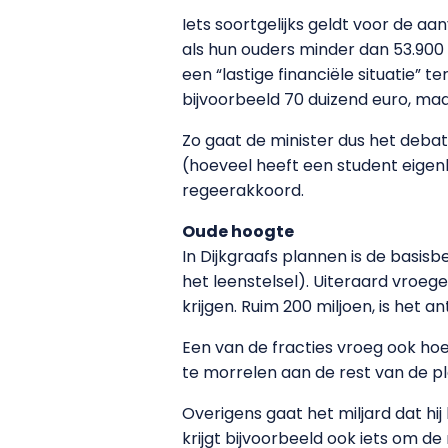
Iets soortgelijks geldt voor de a
als hun ouders minder dan 53.900 
een “lastige financiële situatie”
bijvoorbeeld 70 duizend euro, maa
Zo gaat de minister dus het deba
(hoeveel heeft een student eigenli
regeerakkoord.
Oude hoogte
In Dijkgraafs plannen is de basisb
het leenstelsel). Uiteraard vroe
krijgen. Ruim 200 miljoen, is het a
Een van de fracties vroeg ook h
te morrelen aan de rest van de p
Overigens gaat het miljard dat hi
krijgt bijvoorbeeld ook iets om de