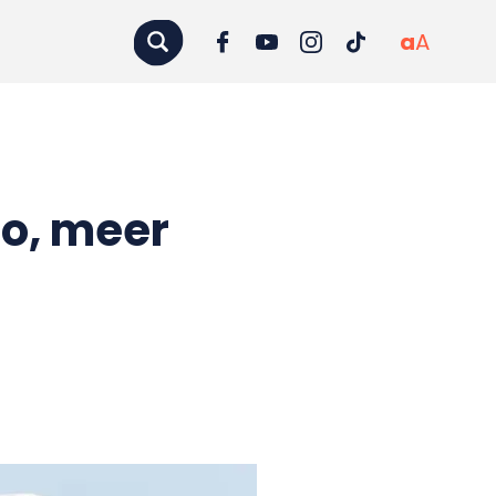
a
A
ro, meer