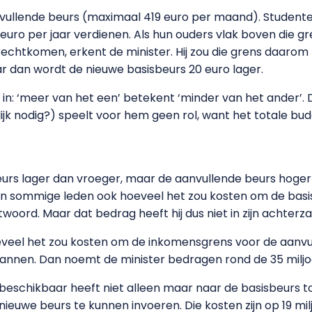
anvullende beurs (maximaal 419 euro per maand). Studente
euro per jaar verdienen. Als hun ouders vlak boven die gr
 terechtkomen, erkent de minister. Hij zou die grens daar
r dan wordt de nieuwe basisbeurs 20 euro lager.
t in: ‘meer van het een’ betekent ‘minder van het ander’
jk nodig?) speelt voor hem geen rol, want het totale budge
eurs lager dan vroeger, maar de aanvullende beurs hoger (
gen sommige leden ook hoeveel het zou kosten om de basi
ntwoord. Maar dat bedrag heeft hij dus niet in zijn achterza
oeveel het zou kosten om de inkomensgrens voor de aanv
lannen. Dan noemt de minister bedragen rond de 35 miljo
j beschikbaar heeft niet alleen maar naar de basisbeurs t
 nieuwe beurs te kunnen invoeren. Die kosten zijn op 19 m