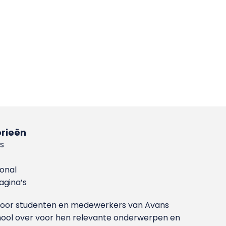
rieën
s
ional
gina’s
g voor studenten en medewerkers van Avans
ool over voor hen relevante onderwerpen en