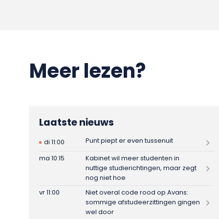
Meer lezen?
Laatste nieuws
Punt piept er even tussenuit
di 11:00
ma 10:15
Kabinet wil meer studenten in
nuttige studierichtingen, maar zegt
nog niet hoe
vr 11:00
Niet overal code rood op Avans:
sommige afstudeerzittingen gingen
wel door