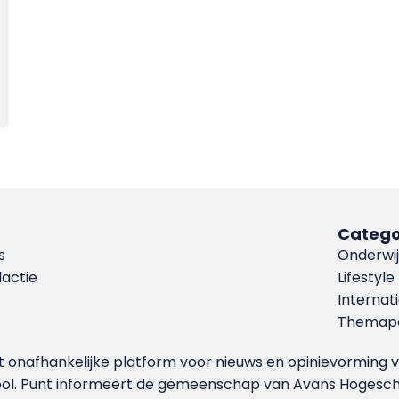
Catego
s
Onderwij
dactie
Lifestyle
Internat
Themapa
et onafhankelijke platform voor nieuws en opinievormin
ool. Punt informeert de gemeenschap van Avans Hogesch