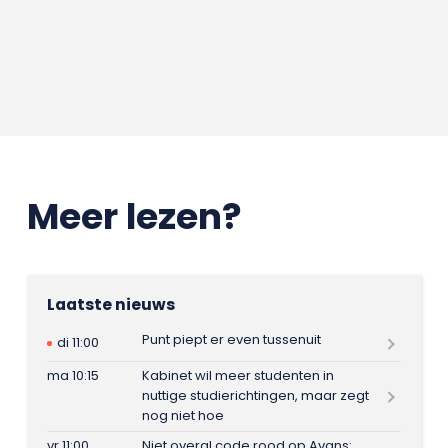
Meer lezen?
Laatste nieuws
Punt piept er even tussenuit
di 11:00
ma 10:15
Kabinet wil meer studenten in
nuttige studierichtingen, maar zegt
nog niet hoe
vr 11:00
Niet overal code rood op Avans: