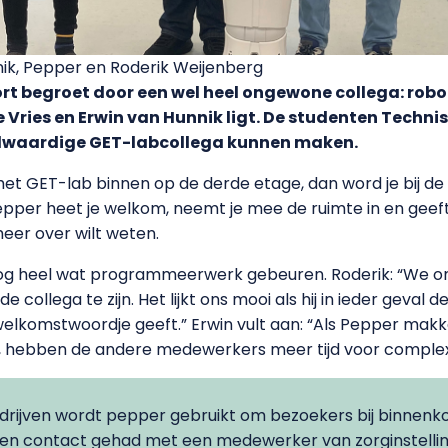
unnik, Pepper en Roderik Weijenberg
ort begroet door een wel heel ongewone collega: robo
 Vries en Erwin van Hunnik ligt. De studenten Techn
volwaardige GET-labcollega kunnen maken.
aks het GET-lab binnen op de derde etage, dan word je bij 
epper heet je welkom, neemt je mee de ruimte in en geef
meer over wilt weten.
 nog heel wat programmeerwerk gebeuren. Roderik: “We o
ollega te zijn. Het lijkt ons mooi als hij in ieder geva
elkomstwoordje geeft.” Erwin vult aan: “Als Pepper makke
e, hebben de andere medewerkers meer tijd voor complex
edrijven wordt pepper gebruikt om bezoekers bij binnenko
bben contact gehad met een medewerker van zorginstellin