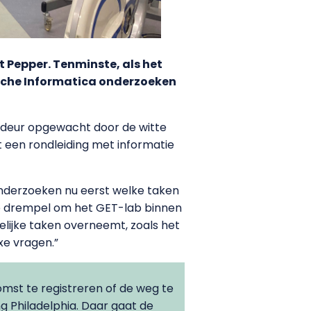
t Pepper. Tenminste, als het
ische Informatica onderzoeken
de deur opgewacht door de witte
t een rondleiding met informatie
nderzoeken nu eerst welke taken
l de drempel om het GET-lab binnen
lijke taken overneemt, zoals het
e vragen.”
mst te registreren of de weg te
g Philadelphia. Daar gaat de