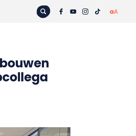
a
A
a bouwen
bcollega