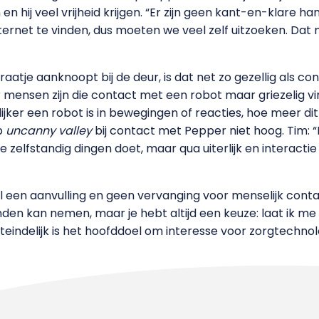
en hij veel vrijheid krijgen. “Er zijn geen kant-en-klare h
net te vinden, dus moeten we veel zelf uitzoeken. Dat 
praatje aanknoopt bij de deur, is dat net zo gezellig als c
 mensen zijn die contact met een robot maar griezelig v
jker een robot is in bewegingen of reacties, hoe meer dit 
p
uncanny valley
bij contact met Pepper niet hoog. Tim: “
e zelfstandig dingen doet, maar qua uiterlijk en interactie 
 een aanvulling en geen vervanging voor menselijk contact
den kan nemen, maar je hebt altijd een keuze: laat ik me
eindelijk is het hoofddoel om interesse voor zorgtechnol