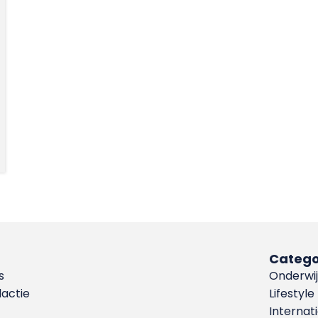
Catego
s
Onderwij
dactie
Lifestyle
Internat