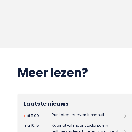
Meer lezen?
Laatste nieuws
Punt piept er even tussenuit
di 11:00
ma 10:15
Kabinet wil meer studenten in
nuttige studierichtingen, maar zegt