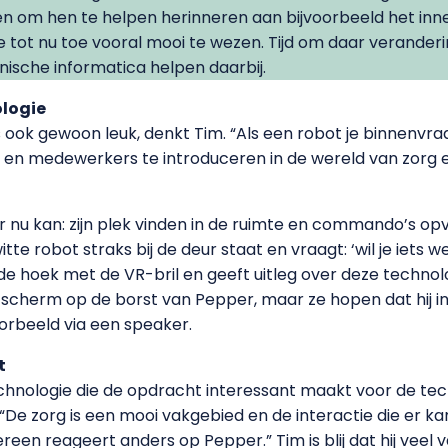
nten om hen te helpen herinneren aan bijvoorbeeld het in
 tot nu toe vooral mooi te wezen. Tijd om daar verander
sche informatica helpen daarbij.
ologie
ook gewoon leuk, denkt Tim. “Als een robot je binnenvraa
n medewerkers te introduceren in de wereld van zorg e
u kan: zijn plek vinden in de ruimte en commando’s opvolg
itte robot straks bij de deur staat en vraagt: ‘wil je iets w
de hoek met de VR-bril en geeft uitleg over deze techn
scherm op de borst van Pepper, maar ze hopen dat hij i
orbeeld via een speaker.
t
chnologie die de opdracht interessant maakt voor de tec
 “De zorg is een mooi vakgebied en de interactie die er k
reen reageert anders op Pepper.” Tim is blij dat hij veel van