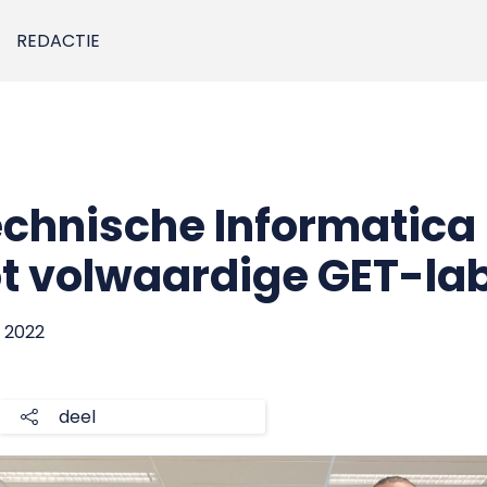
REDACTIE
echnische Informatic
t volwaardige GET-la
il 2022
deel