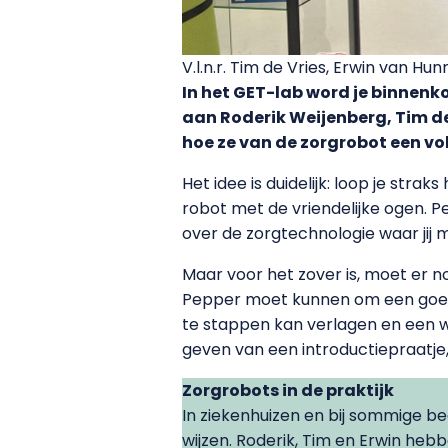
V.l.n.r. Tim de Vries, Erwin van H
In het GET-lab word je binnenk
aan Roderik Weijenberg, Tim de
hoe ze van de zorgrobot een 
Het idee is duidelijk: loop je str
robot met de vriendelijke ogen. P
over de zorgtechnologie waar jij 
Maar voor het zover is, moet er
Pepper moet kunnen om een goede c
te stappen kan verlagen en een w
geven van een introductiepraatj
Zorgrobots in de praktijk
In ziekenhuizen en bij sommige b
wijzen. Roderik, Tim en Erwin he