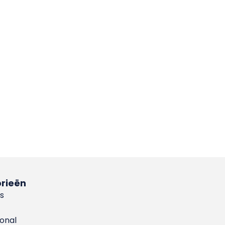
rieën
s
ional