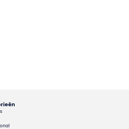
rieën
s
ional