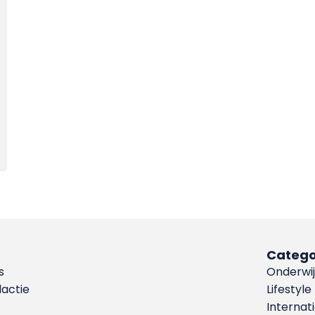
Catego
s
Onderwij
dactie
Lifestyle
Internat