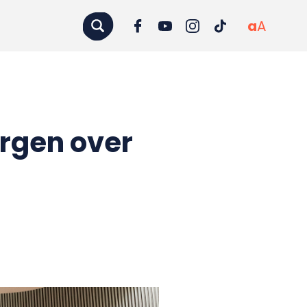
a
A
rgen over