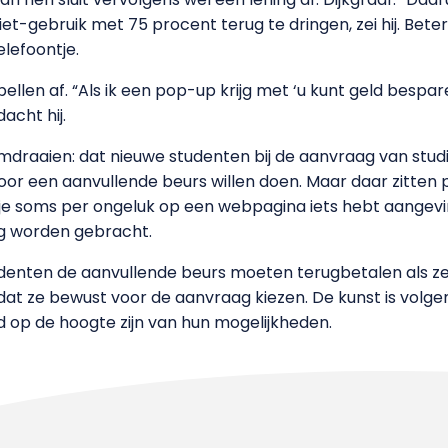
iet-gebruik met 75 procent terug te dringen, zei hij. Beter
lefoontje.
llen af. “Als ik een pop-up krijg met ‘u kunt geld bespar
acht hij.
draaien: dat nieuwe studenten bij de aanvraag van studi
or een aanvullende beurs willen doen. Maar daar zitten 
 je soms per ongeluk op een webpagina iets hebt aangevin
ng worden gebracht.
udenten de aanvullende beurs moeten terugbetalen als ze 
dat ze bewust voor de aanvraag kiezen. De kunst is volge
 op de hoogte zijn van hun mogelijkheden.