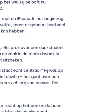
het wel. Hij belooft nu
O.
 met de iPhone. In het begin zag
elijks, maar er gebeurt heel veel
d kan hebben.
ng. Hij sprak over een oud-student
n de zaak in de media kwam. Nu
t uitzoeken.
staat echt centraal.” Hij was op
n touwtje – het gaat over een
rkers zich erg van bewust. Dat
e er recht op hebben en de beurs
t blijkt dat ze niet goed