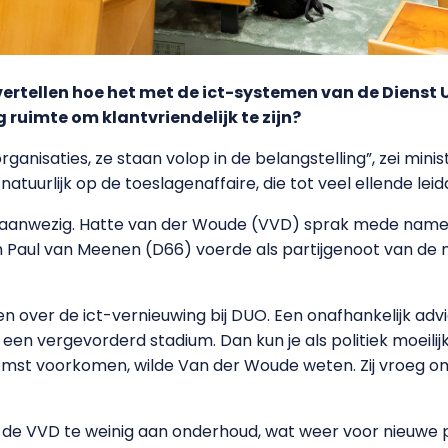
vertellen hoe het met de ict-systemen van de Dienst 
ruimte om klantvriendelijk te zijn?
ganisaties, ze staan volop in de belangstelling”, zei minis
tuurlijk op de toeslagenaffaire, die tot veel ellende leid
 aanwezig. Hatte van der Woude (VVD) sprak mede namen
 en Paul van Meenen (D66) voerde als partijgenoot van de
over de ict-vernieuwing bij DUO. Een onafhankelijk advies 
n een vergevorderd stadium. Dan kun je als politiek moeili
omst voorkomen, wilde Van der Woude weten. Zij vroeg o
de VVD te weinig aan onderhoud, wat weer voor nieuwe p