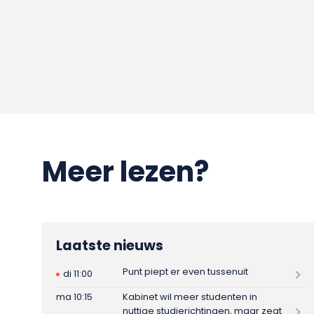
Meer lezen?
Laatste nieuws
Punt piept er even tussenuit
di 11:00
ma 10:15
Kabinet wil meer studenten in
nuttige studierichtingen, maar zegt