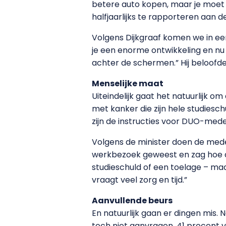
betere auto kopen, maar je moet w
halfjaarlijks te rapporteren aan 
Volgens Dijkgraaf komen we in een
je een enorme ontwikkeling en nu 
achter de schermen.” Hij beloof
Menselijke maat
Uiteindelijk gaat het natuurlijk o
met kanker die zijn hele studies
zijn de instructies voor DUO-med
Volgens de minister doen de mede
werkbezoek geweest en zag hoe de
studieschuld of een toelage – maa
vraagt veel zorg en tijd.”
Aanvullende beurs
En natuurlijk gaan er dingen mis.
toch niet aanvragen. 41 procent van