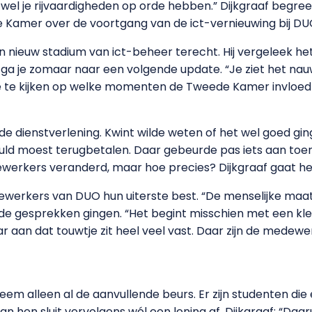
el je rijvaardigheden op orde hebben.” Dijkgraaf begreep 
de Kamer over de voortgang van de ict-vernieuwing bij DU
 nieuw stadium van ict-beheer terecht. Hij vergeleek het
ga je zomaar naar een volgende update. “Je ziet het nauw
de te kijken op welke momenten de Tweede Kamer invloe
m de dienstverlening. Kwint wilde weten of het wel goed gi
chuld moest terugbetalen. Daar gebeurde pas iets aan toe
ewerkers veranderd, maar hoe precies? Dijkgraaf gaat he
werkers van DUO hun uiterste best. “De menselijke maat 
 gesprekken gingen. “Het begint misschien met een klei
r aan dat touwtje zit heel veel vast. Daar zijn de medewe
 Neem alleen al de aanvullende beurs. Er zijn studenten di
 hen sluit vervolgens wél een lening af. Dijkgraaf: “Daarui