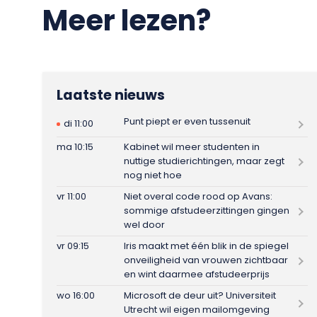
Meer lezen?
Laatste nieuws
Punt piept er even tussenuit
di 11:00
ma 10:15
Kabinet wil meer studenten in
nuttige studierichtingen, maar zegt
nog niet hoe
vr 11:00
Niet overal code rood op Avans:
sommige afstudeerzittingen gingen
wel door
vr 09:15
Iris maakt met één blik in de spiegel
onveiligheid van vrouwen zichtbaar
en wint daarmee afstudeerprijs
wo 16:00
Microsoft de deur uit? Universiteit
Utrecht wil eigen mailomgeving