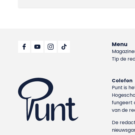
Menu
Magazine
Tip de re
Colofon
Punt is h
Hoge­sch
fungeert 
van de re
De redacti
nieuwsgar