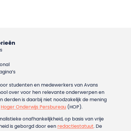
rieën
s
ional
gina’s
g voor studenten en medewerkers van Avans
ool over voor hen relevante onderwerpen en
derden is daarbij niet noodzakelijk de mening
t
Hoger Onderwijs Persbureau
(HOP).
nalistieke onafhankelijkheid, op basis van vrije
heid is geborgd door een
redactiestatuut
. De