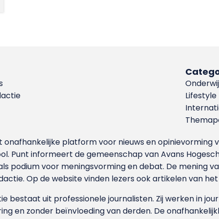
Catego
s
Onderwij
dactie
Lifestyle
Internat
Themapa
et onafhankelijke platform voor nieuws en opinievormin
ool. Punt informeert de gemeenschap van Avans Hogesch
als podium voor meningsvorming en debat. De mening van 
dactie. Op de website vinden lezers ook artikelen van he
e bestaat uit professionele journalisten. Zij werken in jour
ing en zonder beïnvloeding van derden. De onafhankelijk