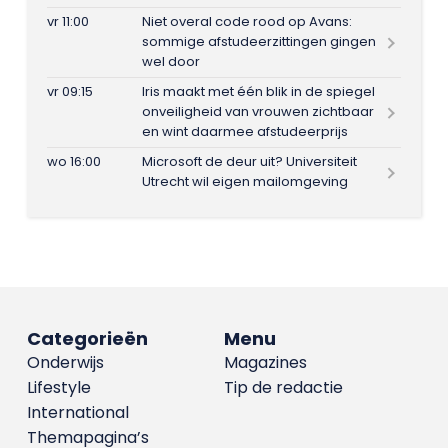
vr 11:00
Niet overal code rood op Avans:
sommige afstudeerzittingen gingen
wel door
vr 09:15
Iris maakt met één blik in de spiegel
onveiligheid van vrouwen zichtbaar
en wint daarmee afstudeerprijs
wo 16:00
Microsoft de deur uit? Universiteit
Utrecht wil eigen mailomgeving
Categorieën
Menu
Onderwijs
Magazines
Lifestyle
Tip de redactie
International
Themapagina’s