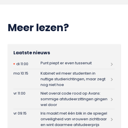
Meer lezen?
Laatste nieuws
Punt piept er even tussenuit
di 11:00
ma 10:15
Kabinet wil meer studenten in
nuttige studierichtingen, maar zegt
nog niet hoe
vr 11:00
Niet overal code rood op Avans:
sommige afstudeerzittingen gingen
wel door
vr 09:15
Iris maakt met één blik in de spiegel
onveiligheid van vrouwen zichtbaar
en wint daarmee afstudeerprijs