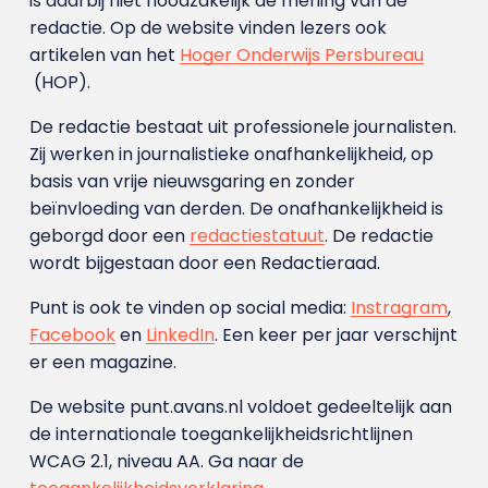
is daarbij niet noodzakelijk de mening van de
redactie. Op de website vinden lezers ook
artikelen van het
Hoger Onderwijs Persbureau
(HOP).
De redactie bestaat uit professionele journalisten.
Zij werken in journalistieke onafhankelijkheid, op
basis van vrije nieuwsgaring en zonder
beïnvloeding van derden. De onafhankelijkheid is
geborgd door een
redactiestatuut
. De redactie
wordt bijgestaan door een Redactieraad.
Punt is ook te vinden op social media:
Instragram
,
Facebook
en
LinkedIn
. Een keer per jaar verschijnt
er een magazine.
De website punt.avans.nl voldoet gedeeltelijk aan
de internationale toegankelijkheidsrichtlijnen
WCAG 2.1, niveau AA. Ga naar de