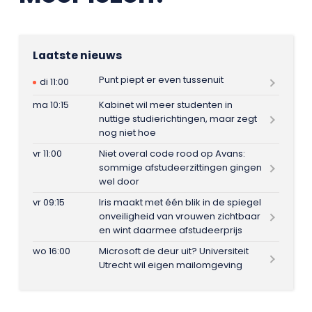
Laatste nieuws
Punt piept er even tussenuit
di 11:00
ma 10:15
Kabinet wil meer studenten in
nuttige studierichtingen, maar zegt
nog niet hoe
vr 11:00
Niet overal code rood op Avans:
sommige afstudeerzittingen gingen
wel door
vr 09:15
Iris maakt met één blik in de spiegel
onveiligheid van vrouwen zichtbaar
en wint daarmee afstudeerprijs
wo 16:00
Microsoft de deur uit? Universiteit
Utrecht wil eigen mailomgeving