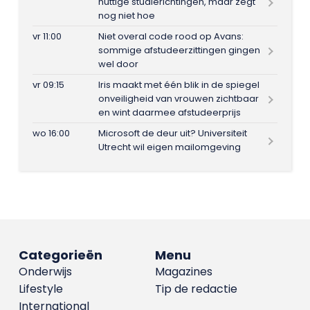
nuttige studierichtingen, maar zegt
nog niet hoe
vr 11:00
Niet overal code rood op Avans:
sommige afstudeerzittingen gingen
wel door
vr 09:15
Iris maakt met één blik in de spiegel
onveiligheid van vrouwen zichtbaar
en wint daarmee afstudeerprijs
wo 16:00
Microsoft de deur uit? Universiteit
Utrecht wil eigen mailomgeving
Categorieën
Menu
Onderwijs
Magazines
Lifestyle
Tip de redactie
International