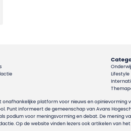
Catego
s
Onderwij
dactie
Lifestyle
Internat
Themapa
et onafhankelijke platform voor nieuws en opinievormin
ool. Punt informeert de gemeenschap van Avans Hogesch
als podium voor meningsvorming en debat. De mening van 
dactie. Op de website vinden lezers ook artikelen van he