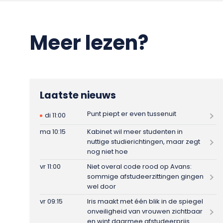
Meer lezen?
Laatste nieuws
Punt piept er even tussenuit
di 11:00
ma 10:15
Kabinet wil meer studenten in
nuttige studierichtingen, maar zegt
nog niet hoe
vr 11:00
Niet overal code rood op Avans:
sommige afstudeerzittingen gingen
wel door
vr 09:15
Iris maakt met één blik in de spiegel
onveiligheid van vrouwen zichtbaar
en wint daarmee afstudeerprijs