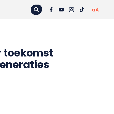
a
A
r toekomst
eneraties