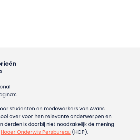
rieën
s
ional
gina’s
g voor studenten en medewerkers van Avans
ool over voor hen relevante onderwerpen en
derden is daarbij niet noodzakelijk de mening
t
Hoger Onderwijs Persbureau
(HOP).